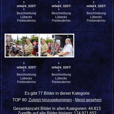
mfw24_0207960
mfw24_0207959
mfw24_0207958
Beschreibung:
Beschreibung:
Beschreibung:
Lübecks
Lübecks
Lübecks
Freibeutermukke
Freibeutermukke
Freibeutermukke
mfw24_0207957
mfw24_0207956
Beschreibung:
Beschreibung:
Lübecks
Lübecks
Freibeutermukke
Freibeutermukke
Es gibt 77 Bilder in dieser Kategorie
TOP 90:
Zuletzt hinzugekommen
-
Meist gesehen
Gesamtanzahl Bilder in allen Kategorien: 44.813
Zugriffe auf alle Bilder bislang: 174.971.652