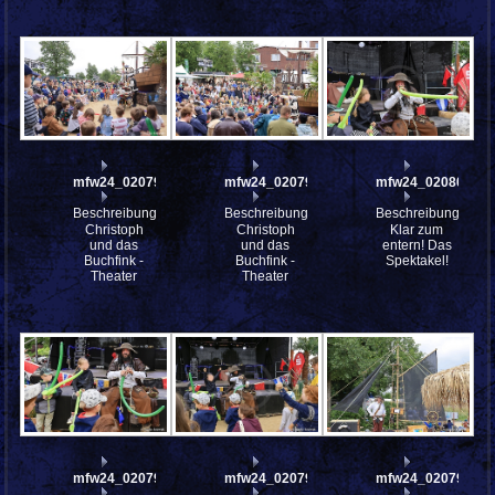
mfw24_0207981
mfw24_0207979
mfw24_0208000
Beschreibung:
Beschreibung:
Beschreibung:
Christoph
Christoph
Klar zum
und das
und das
entern! Das
Buchfink -
Buchfink -
Spektakel!
Theater
Theater
mfw24_0207998
mfw24_0207996
mfw24_0207945