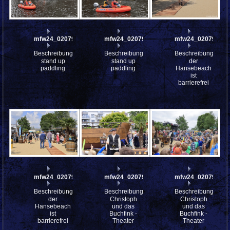
mfw24_0207942
mfw24_0207941
mfw24_0207909
Beschreibung:
Beschreibung:
Beschreibung:
stand up
stand up
der
paddling
paddling
Hansebeach
ist
barrierefrei
mfw24_0207908
mfw24_0207986
mfw24_0207985
Beschreibung:
Beschreibung:
Beschreibung:
der
Christoph
Christoph
Hansebeach
und das
und das
ist
Buchfink -
Buchfink -
barrierefrei
Theater
Theater