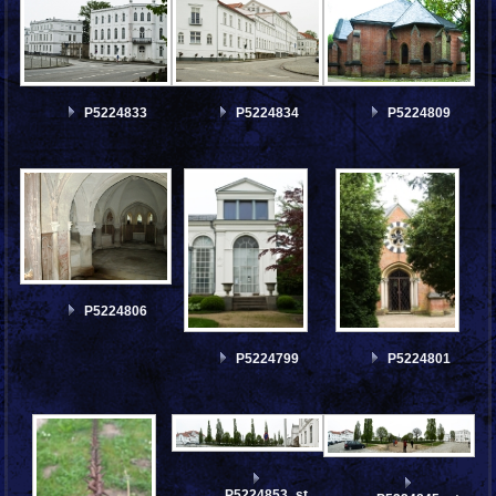
P5224833
P5224834
P5224809
P5224806
P5224799
P5224801
P5224853_stitch