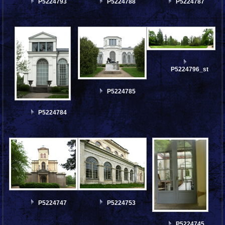
P5224793
P5224788
P5224787
P5224796_stitch
P5224785
P5224784
P5224747
P5224753
P5224745