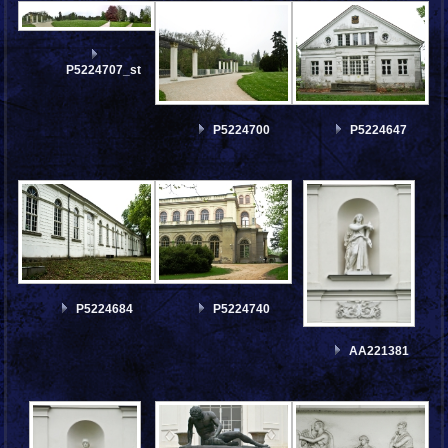
P5224707_stitch
P5224700
P5224647
P5224684
P5224740
AA221381