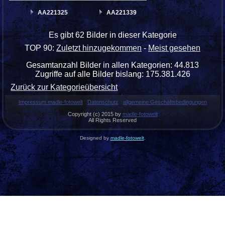
AA221325
AA221339
Es gibt 62 Bilder in dieser Kategorie
TOP 90:
Zuletzt hinzugekommen
-
Meist gesehen
Gesamtanzahl Bilder in allen Kategorien: 44.813
Zugriffe auf alle Bilder bislang: 175.381.426
Zurück zur Kategorieübersicht
Impressum madle-fotowelt
Datenschutz
allgemeine Geschäftsbedingungen
Copyright (c) 2015 by
madle-fotowelt
All Rights Reserved
Designed by
madle-fotowelt
.