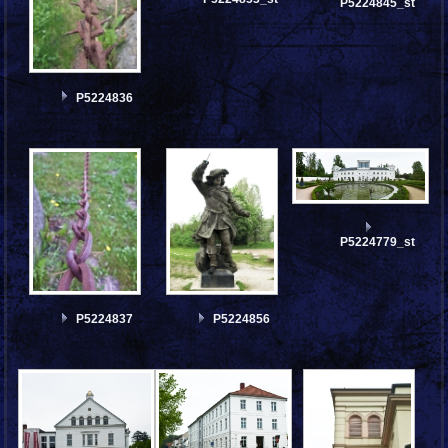
P5224845_stitch
P5224836
P5224779_stitch
P5224837
P5224856