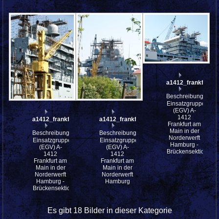
a1412_frankfurt_
Beschreibung:
Einsatzgruppenver
(EGV) A-
1412
a1412_frankfurt_am_main_P4223654
a1412_frankfurt_am_main_P4223651
Frankfurt am
Main in der
Beschreibung:
Beschreibung:
Norderwerft
Einsatzgruppenversorger
Einsatzgruppenversorger
Hamburg -
(EGV) A-
(EGV) A-
Brückensektion
1412
1412
Frankfurt am
Frankfurt am
Main in der
Main in der
Norderwerft
Norderwerft
Hamburg -
Hamburg
Brückensektion
Es gibt 18 Bilder in dieser Kategorie