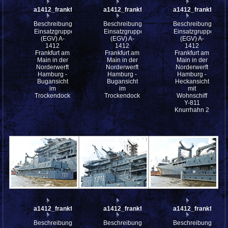
a1412_frankfurt_am_main__4182857
a1412_frankfurt_am_main__4182855
a1412_frankfurt
Beschreibung:
Beschreibung:
Beschreibung:
Einsatzgruppenversorger
Einsatzgruppenversorger
Einsatzgruppenver
(EGV) A-
(EGV) A-
(EGV) A-
1412
1412
1412
Frankfurt am
Frankfurt am
Frankfurt am
Main in der
Main in der
Main in der
Norderwerft
Norderwerft
Norderwerft
Hamburg -
Hamburg -
Hamburg -
Bugansicht
Bugansicht
Heckansicht
im
im
mit
Trockendock
Trockendock
Wohnschiff
Y-811
Knurrhahn 2
a1412_frankfurt_am_main_P5043391
a1412_frankfurt_am_main_P5043390
a1412_frankfurt
Beschreibung:
Beschreibung:
Beschreibung: