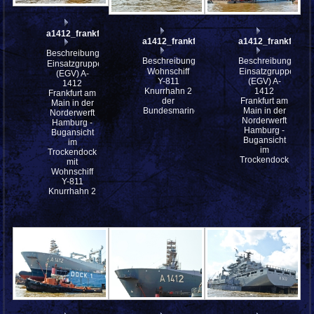
a1412_frankfurt_am_main__4182862_stitch
a1412_frankfurt_am_main__4182861
a1412_frankfurt_
Beschreibung:
Beschreibung:
Beschreibung:
Einsatzgruppenversorger
Wohnschiff
Einsatzgruppenver
(EGV) A-
Y-811
(EGV) A-
1412
Knurrhahn 2
1412
Frankfurt am
der
Frankfurt am
Main in der
Bundesmarine
Main in der
Norderwerft
Norderwerft
Hamburg -
Hamburg -
Bugansicht
Bugansicht
im
im
Trockendock
Trockendock
mit
Wohnschiff
Y-811
Knurrhahn 2