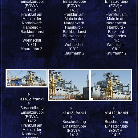
Einsatzgruppenversorger
Einsatzgruppenversorger
Einsatzgruppenver
(EGV) A-
(EGV) A-
(EGV) A-
1412
1412
1412
Frankfurt am
Frankfurt am
Frankfurt am
Main in der
Main in der
Main in der
Norderwerft
Norderwerft
Norderwerft
Hamburg -
Hamburg -
Hamburg -
Backbordansicht
Backbordansicht
Backbord
mit
Brückensektion
Bugbereich
Wohnschiff
mit
mit
Y-811
Wohnschiff
Wohnschiff
Knurrhahn 2
Y-811
Y-811
Knurrhahn 2
Knurrhahn 2
a1412_frankfurt_am_main_P4223660_stitch
Beschreibung:
Einsatzgruppenversorger
a1412_frankfurt_am_main_P4223660
a1412_frankfurt
(EGV) A-
1412
Beschreibung:
Beschreibung:
Frankfurt am
Einsatzgruppenversorger
Einsatzgruppenver
Main in der
(EGV) A-
(EGV) A-
Norderwerft
1412
1412