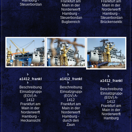
Hamburg -
Frankfurt am
Frankfurt am
Steuerbordansicht
Main in der
Main in der
Norderwerft
Norderwerft
Hamburg -
Hamburg -
Steuerbordansicht
Steuerbordansicht
Bugbereich
Brückensektion
a1412_frankfurt_am_main_P4223658
a1412_frankfurt_am_main_P4223657
a1412_frankfurt_
Beschreibung:
Beschreibung:
Beschreibung:
Einsatzgruppenversorger
Einsatzgruppenversorger
Einsatzgruppenver
(EGV) A-
(EGV) A-
(EGV) A-
1412
1412
1412
Frankfurt am
Frankfurt am
Frankfurt am
Main in der
Main in der
Main in der
Norderwerft
Norderwerft
Norderwerft
Hamburg -
Hamburg -
Hamburg
Heckansicht
durch den
Zaun