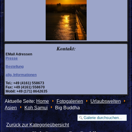
Kontakt:
EMail Adressen
Presse
Bestellung
allg. Informationen
Tel.: +49 (4161) 558673
Fax: +49 (4161) 558670
Mobil: +49 (171) 8642635
Aktuelle Seite:
Home
Fotogalerien
Urlaubswelten
Asien
Koh Samui
Big Buddha
Zurück zur Kategorieübersicht