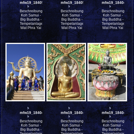
mfw19_184056
mfw19_184051
mfw19_184049
Beschreibung:
Beschreibung:
Beschreibung:
Koh Samui -
Koh Samui -
Koh Samui -
Big Buddha -
Big Buddha -
Big Buddha -
Tempelanlage
Tempelanlage
Tempelanlage
Wat Phra Yai
Wat Phra Yai
Wat Phra Yai
mfw19_184047
mfw19_184046
mfw19_184044
Beschreibung:
Beschreibung:
Beschreibung:
Koh Samui -
Koh Samui -
Koh Samui -
Big Buddha -
Big Buddha -
Big Buddha -
Tempelanlage
Tempelanlage
Tempelanlage