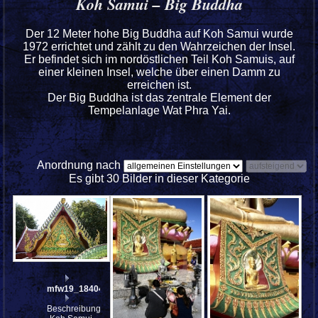
Koh Samui – Big Buddha
Der 12 Meter hohe Big Buddha auf Koh Samui wurde
1972 errichtet und zählt zu den Wahrzeichen der Insel.
Er befindet sich im nordöstlichen Teil Koh Samuis, auf
einer kleinen Insel, welche über einen Damm zu
erreichen ist.
Der Big Buddha ist das zentrale Element der
Tempelanlage Wat Phra Yai.
Anordnung nach
Es gibt 30 Bilder in dieser Kategorie
mfw19_184048
Beschreibung: