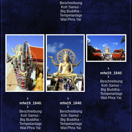
Beschreibung:
Koh Samui -
Big Buddha -
Tempelanlage
Wat Phra Yai
mfw19_184018
Beschreibung:
Koh Samui -
Big Buddha -
Tempelanlage
Wat Phra Yai
mfw19_184020
mfw19_184019
Beschreibung:
Beschreibung:
Koh Samui -
Koh Samui -
Big Buddha -
Big Buddha -
Tempelanlage
Tempelanlage
Wat Phra Yai
Wat Phra Yai