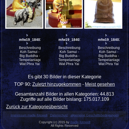
mfw19_184032
mfw19_184031
mfw19_184028
Beschreibung:
Beschreibung:
Beschreibung:
Koh Samui -
Koh Samui -
Koh Samui -
Big Buddha -
Big Buddha -
Big Buddha -
Tempelanlage
Tempelanlage
Tempelanlage
Wat Phra Yai
Wat Phra Yai
Wat Phra Yai
Es gibt 30 Bilder in dieser Kategorie
TOP 90:
Zuletzt hinzugekommen
-
Meist gesehen
Gesamtanzahl Bilder in allen Kategorien: 44.813
Zugriffe auf alle Bilder bislang: 175.017.109
Zurück zur Kategorieübersicht
Impressum madle-fotowelt
Datenschutz
allgemeine Geschäftsbedingungen
Copyright (c) 2015 by
madle-fotowelt
All Rights Reserved