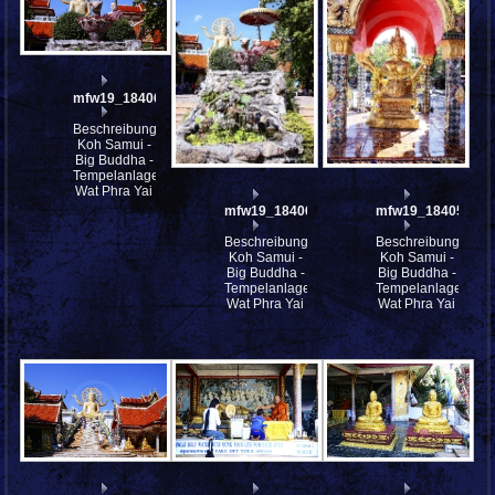
mfw19_184063
Beschreibung:
Koh Samui -
Big Buddha -
Tempelanlage
Wat Phra Yai
mfw19_184061
mfw19_184058
Beschreibung:
Beschreibung:
Koh Samui -
Koh Samui -
Big Buddha -
Big Buddha -
Tempelanlage
Tempelanlage
Wat Phra Yai
Wat Phra Yai