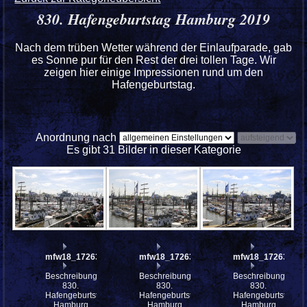
830. Hafengeburtstag Hamburg 2019
Nach dem trüben Wetter während der Einlaufparade, gab
es Sonne pur für den Rest der drei tollen Tage. Wir
zeigen hier einige Impressionen rund um den
Hafengeburtstag.
Anordnung nach
Es gibt 31 Bilder in dieser Kategorie
mfw18_172637
mfw18_172635
mfw18_172634st
Beschreibung:
Beschreibung:
Beschreibung:
830.
830.
830.
Hafengeburtstag
Hafengeburtstag
Hafengeburtstag
Hamburg
Hamburg
Hamburg