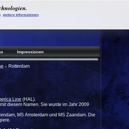
chnologien.
n.
weitere Informationen
ns
Impressionen
ne
Rotterdam
erica Line
(HAL).
ff mit diesem Namen. Sie wurde im Jahr 2009
 Volendam, MS Amsterdam und MS Zaandam. Die
iere.