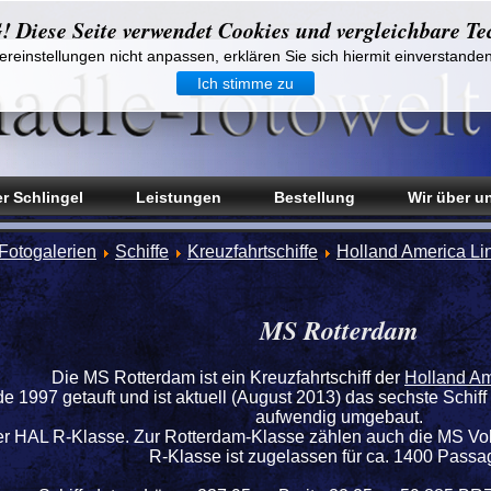
iese Seite verwendet Cookies und vergleichbare Te
reinstellungen nicht anpassen, erklären Sie sich hiermit einverstande
Ich stimme zu
r Schlingel
Leistungen
Bestellung
Wir über u
Fotogalerien
Schiffe
Kreuzfahrtschiffe
Holland America Li
MS Rotterdam
Die MS Rotterdam ist ein Kreuzfahrtschiff der
Holland Am
e 1997 getauft und ist aktuell (August 2013) das sechste Schi
aufwendig umgebaut.
f der HAL R-Klasse. Zur Rotterdam-Klasse zählen auch die MS
R-Klasse ist zugelassen für ca. 1400 Passag