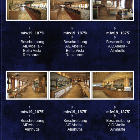
mfw19_187583
mfw19_187582
mfw19_187574
Beschreibung:
Beschreibung:
Beschreibung:
AIDAbella -
AIDAbella -
AIDAbella -
Bella Vista
Bella Vista
Almhütte
Restaurant
Restaurant
mfw19_187573
mfw19_187572
mfw19_187571
Beschreibung:
Beschreibung:
Beschreibung:
AIDAbella -
AIDAbella -
AIDAbella -
Almhütte
Almhütte
Almhütte