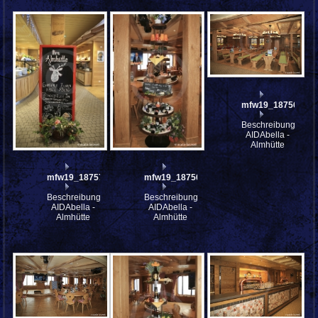
mfw19_187567
Beschreibung:
AIDAbella -
Almhütte
mfw19_187570
mfw19_187568
Beschreibung:
Beschreibung:
AIDAbella -
AIDAbella -
Almhütte
Almhütte