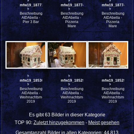
mfw19_187730
mfw19_187745
mfw19_187743
Beschreibung:
Beschreibung:
Beschreibung:
AIDAbella -
AIDAbella -
AIDAbella -
Pier 3 Bar
Pizzeria
Pizzeria
Mare
Mare
mfw19_185300
mfw19_185299
mfw19_185298
Beschreibung:
Beschreibung:
Beschreibung:
AIDAbella -
AIDAbella -
AIDAbella -
Weihnachtsmotive
Weihnachtsmotive
Weihnachtsmotive
2019
2019
2019
Es gibt 63 Bilder in dieser Kategorie
TOP 90:
Zuletzt hinzugekommen
-
Meist gesehen
Gesamtanzahl Bilder in allen Kategorien: 44.813