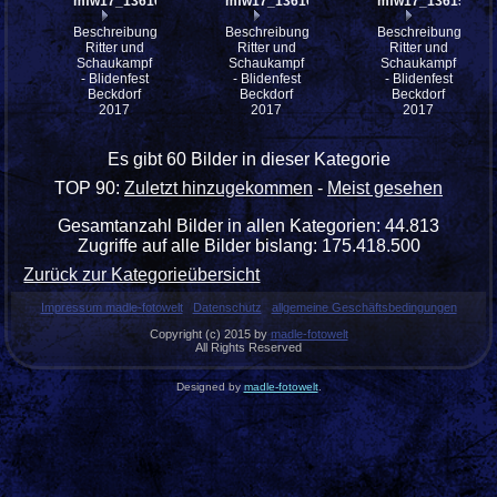
mfw17_136163
mfw17_136161
mfw17_136157
Beschreibung:
Beschreibung:
Beschreibung:
Ritter und
Ritter und
Ritter und
Schaukampf
Schaukampf
Schaukampf
- Blidenfest
- Blidenfest
- Blidenfest
Beckdorf
Beckdorf
Beckdorf
2017
2017
2017
Es gibt 60 Bilder in dieser Kategorie
TOP 90:
Zuletzt hinzugekommen
-
Meist gesehen
Gesamtanzahl Bilder in allen Kategorien: 44.813
Zugriffe auf alle Bilder bislang: 175.418.500
Zurück zur Kategorieübersicht
Impressum madle-fotowelt
Datenschutz
allgemeine Geschäftsbedingungen
Copyright (c) 2015 by
madle-fotowelt
All Rights Reserved
Designed by
madle-fotowelt
.