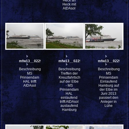
Heck an
Heck mit
AIDAsol
mfw13__022956
mfw13__022943
mfw13__022931
Beschreibung:
Beschreibung:
Beschreibung:
MS
Treffen der
MS
Prinsendam
Kreuzfahrtschiffe
Prinsendam
HAL trifft
auf der Elbe
Einlaufend
AIDAsol
- MS
Hamburg auf
Prinsendam
der Elbe im
HAL
Juni 2013
einlaufend
passiert den
trifft AIDAsol
Anleger in
auslaufend
Lühe
Hamburg