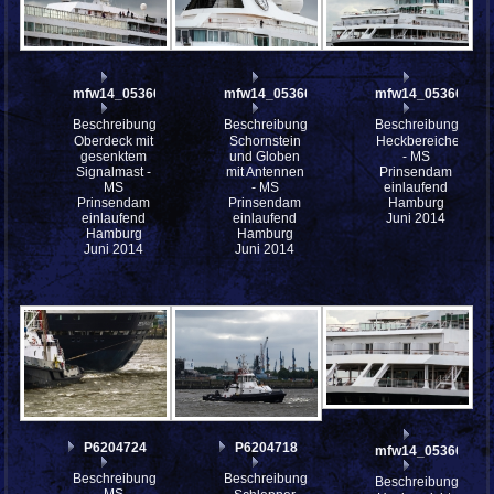
mfw14_053668
mfw14_053667
mfw14_053666
Beschreibung:
Beschreibung:
Beschreibung:
Oberdeck mit
Schornstein
Heckbereiche
gesenktem
und Globen
- MS
Signalmast -
mit Antennen
Prinsendam
MS
- MS
einlaufend
Prinsendam
Prinsendam
Hamburg
einlaufend
einlaufend
Juni 2014
Hamburg
Hamburg
Juni 2014
Juni 2014
P6204724
P6204718
mfw14_053665
Beschreibung:
Beschreibung:
Beschreibung:
MS