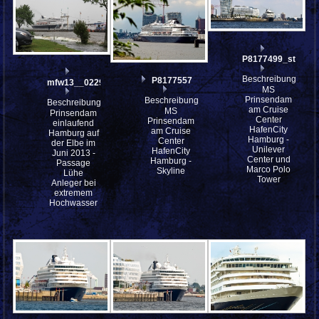
P8177499_stitch
Beschreibung:
P8177557
mfw13__022921
MS
Prinsendam
Beschreibung:
Beschreibung:
am Cruise
MS
Prinsendam
Center
Prinsendam
einlaufend
HafenCity
am Cruise
Hamburg auf
Hamburg -
Center
der Elbe im
Unilever
HafenCity
Juni 2013 -
Center und
Hamburg -
Passage
Marco Polo
Skyline
Lühe
Tower
Anleger bei
extremem
Hochwasser