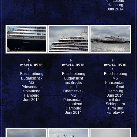
einlaufend
Hamburg
Juni 2014
mfw14_053623
mfw14_053622
mfw14_053621
Beschreibung:
Beschreibung:
Beschreibung:
Bugansicht -
Bugansicht
MS
MS
mit Brücke
Prinsendam
Prinsendam
und
einlaufend
einlaufend
Oberdecks -
Hamburg
Hamburg
MS
Juni 2014
Juni 2014
Prinsendam
mit den
einlaufend
Schleppern
Hamburg
Turm und
Juni 2014
Fairplay IV