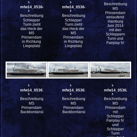
Beschreibung:
mfw14_053642
mfw14_053641
MS
Prinsendam
Beschreibung:
Beschreibung:
einlaufend
Schlepper
Schlepper
Hamburg
Turm zieht
Turm zieht
Juni 2014
das Heck der
das Heck der
mit den
MS
MS
Schleppern
Prinsendam
Prinsendam
Turm und
in Richtung
in Richtung
Fairplay IV
Liegeplatz
Liegeplatz
mfw14_053637st
mfw14_053630
mfw14_053625
Beschreibung:
Beschreibung:
Beschreibung:
MS
MS
MS
Prinsendam
Prinsendam
Prinsendam
Backbordansicht
Backbordansicht
mit
Schlepper
Fairplay IV
und
Schlepper
Turm