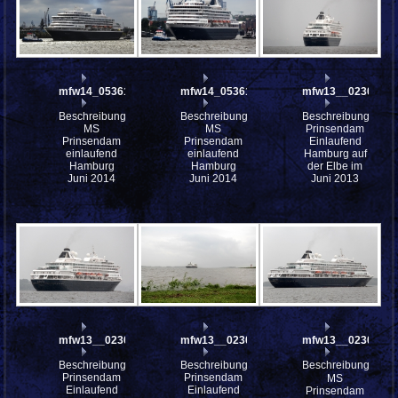
mfw14_053613
mfw14_053611
mfw13__023067
Beschreibung:
Beschreibung:
Beschreibung:
MS
MS
Prinsendam
Prinsendam
Prinsendam
Einlaufend
einlaufend
einlaufend
Hamburg auf
Hamburg
Hamburg
der Elbe im
Juni 2014
Juni 2014
Juni 2013
mfw13__023058
mfw13__023050
mfw13__023042
Beschreibung:
Beschreibung:
Beschreibung:
Prinsendam
Prinsendam
MS
Einlaufend
Einlaufend
Prinsendam