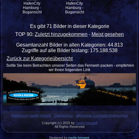
HafenCity
HafenCity
Hamburg -
Hamburg -
Bugansicht
Bugansicht
Es gibt 71 Bilder in dieser Kategorie
TOP 90:
Zuletzt hinzugekommen
-
Meist gesehen
Gesamtanzahl Bilder in allen Kategorien: 44.813
Zugriffe auf alle Bilder bislang: 175.188.538
Zurück zur Kategorieübersicht
Sollte Sie beim Betrachten unserer Seiten das Fernweh packen - empfehlen
wir Ihnen folgenden Link
Impressum madle-fotowelt
Datenschutz
allgemeine Geschäftsbedingungen
Copyright (c) 2015 by
madle-fotowelt
All Rights Reserved
Designed by
madle-fotowelt
.