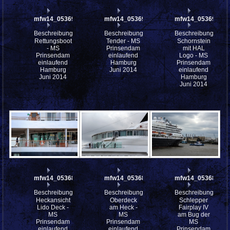
mfw14_053697
mfw14_053695
mfw14_053693
Beschreibung:
Beschreibung:
Beschreibung:
Rettungsboot
Tender - MS
Schornstein
- MS
Prinsendam
mit HAL
Prinsendam
einlaufend
Logo - MS
einlaufend
Hamburg
Prinsendam
Hamburg
Juni 2014
einlaufend
Juni 2014
Hamburg
Juni 2014
mfw14_053689
mfw14_053685
mfw14_053681
Beschreibung:
Beschreibung:
Beschreibung:
Heckansicht
Oberdeck
Schlepper
Lido Deck -
am Heck -
Fairplay IV
MS
MS
am Bug der
Prinsendam
Prinsendam
MS
einlaufend
einlaufend
Prinsendam