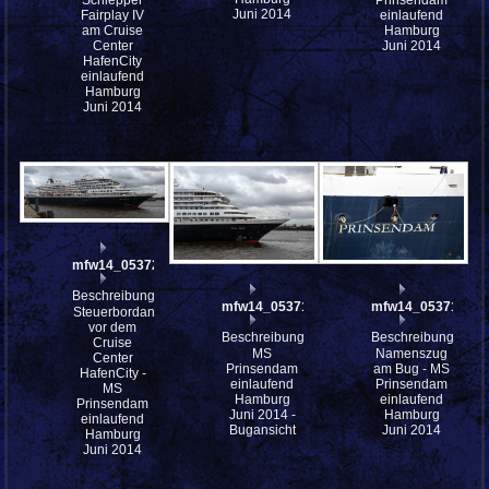
Juni 2014
Fairplay IV
einlaufend
am Cruise
Hamburg
Center
Juni 2014
HafenCity
einlaufend
Hamburg
Juni 2014
mfw14_053721st
Beschreibung:
mfw14_053719
mfw14_053718
Steuerbordansicht
vor dem
Beschreibung:
Beschreibung:
Cruise
MS
Namenszug
Center
Prinsendam
am Bug - MS
HafenCity -
einlaufend
Prinsendam
MS
Hamburg
einlaufend
Prinsendam
Juni 2014 -
Hamburg
einlaufend
Bugansicht
Juni 2014
Hamburg
Juni 2014