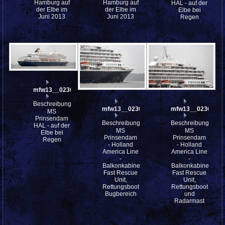
Hamburg auf
Hamburg auf
HAL - auf der
der Elbe im
der Elbe im
Elbe bei
Juni 2013
Juni 2013
Regen
mfw13__023036_st
Beschreibung:
mfw13__023025
mfw13__023021
MS
Prinsendam
Beschreibung:
Beschreibung:
HAL - auf der
MS
MS
Elbe bei
Prinsendam
Prinsendam
Regen
- Holland
- Holland
America Line
America Line
-
-
Balkonkabinen,
Balkonkabinen,
Fast Rescue
Fast Rescue
Unit,
Unit,
Rettungsboot,
Rettungsboot
Bugbereich
und
Radarmast