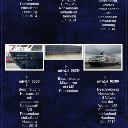
Schlepper
Heckansicht,
Prinsendam
Turm - MS
Unteres
einlaufend
Prinsendam
Promenadendeck
Hamburg
einlaufend
- MS
Juni 2014
Hamburg
Prinsendam
Juni 2014
einlaufend
Hamburg
Juni 2014
mfw14_053663st
Beschreibung:
mfw14_053664
mfw14_053660
Möwen vor
der MS
Beschreibung:
Beschreibung:
Prinsendam
Heckansicht
Heckansicht
mit
mit Möwen
gespanntem
bei der
Schleppseil -
Wende - MS
MS
Prinsendam
Prinsendam
einlaufend
einlaufend
Hamburg
Hamburg
Juni 2014
Juni 2014