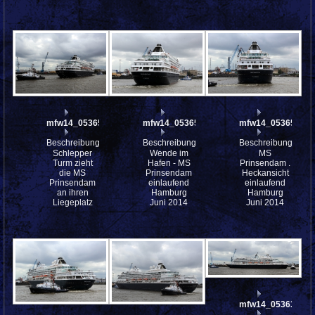
mfw14_053658
mfw14_053656
mfw14_053653
Beschreibung:
Beschreibung:
Beschreibung:
Schlepper
Wende im
MS
Turm zieht
Hafen - MS
Prinsendam .
die MS
Prinsendam
Heckansicht
Prinsendam
einlaufend
einlaufend
an ihren
Hamburg
Hamburg
Liegeplatz
Juni 2014
Juni 2014
mfw14_053638