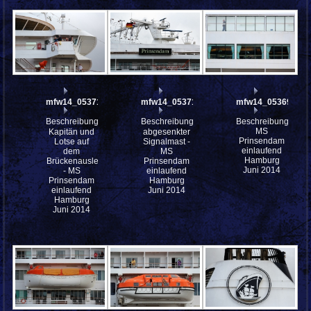
mfw14_053716
mfw14_053711
mfw14_053698
Beschreibung:
Beschreibung:
Beschreibung:
MS
Kapitän und
abgesenkter
Prinsendam
Lotse auf
Signalmast -
einlaufend
dem
MS
Hamburg
Brückenausleger
Prinsendam
Juni 2014
- MS
einlaufend
Prinsendam
Hamburg
einlaufend
Juni 2014
Hamburg
Juni 2014