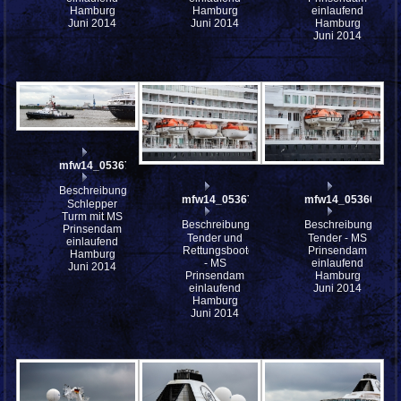
Hamburg
Hamburg
einlaufend
Juni 2014
Juni 2014
Hamburg
Juni 2014
mfw14_053677st
Beschreibung:
mfw14_053670
mfw14_053669
Schlepper
Turm mit MS
Beschreibung:
Beschreibung:
Prinsendam
Tender und
Tender - MS
einlaufend
Rettungsboote
Prinsendam
Hamburg
- MS
einlaufend
Juni 2014
Prinsendam
Hamburg
einlaufend
Juni 2014
Hamburg
Juni 2014