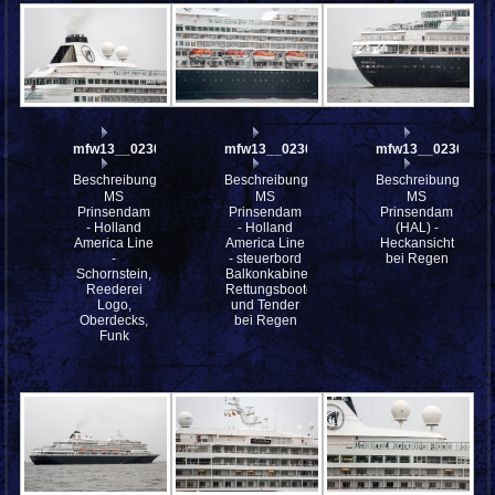
mfw13__023018
mfw13__023017
mfw13__023014
Beschreibung:
Beschreibung:
Beschreibung:
MS
MS
MS
Prinsendam
Prinsendam
Prinsendam
- Holland
- Holland
(HAL) -
America Line
America Line
Heckansicht
-
- steuerbord
bei Regen
Schornstein,
Balkonkabinen,
Reederei
Rettungsboote
Logo,
und Tender
Oberdecks,
bei Regen
Funk