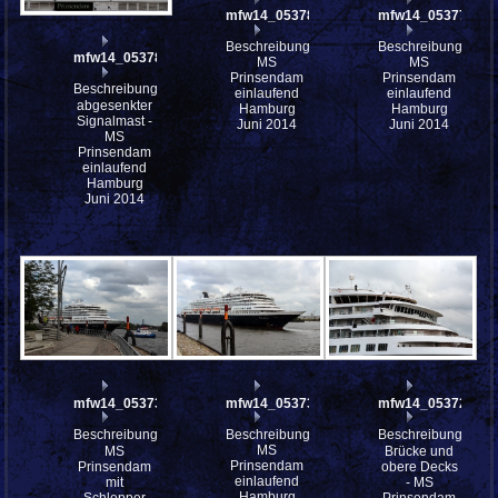
mfw14_053780st
mfw14_053778st
Beschreibung:
Beschreibung:
mfw14_053785
MS
MS
Prinsendam
Prinsendam
Beschreibung:
einlaufend
einlaufend
abgesenkter
Hamburg
Hamburg
Signalmast -
Juni 2014
Juni 2014
MS
Prinsendam
einlaufend
Hamburg
Juni 2014
mfw14_053736
mfw14_053730
mfw14_053725
Beschreibung:
Beschreibung:
Beschreibung:
MS
MS
Brücke und
Prinsendam
Prinsendam
obere Decks
einlaufend
mit
- MS
Hamburg
Schlepper
Prinsendam