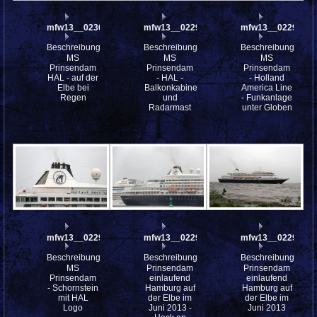
mfw13__023008
mfw13__022991
mfw13__022987
Beschreibung:
Beschreibung:
Beschreibung:
MS
MS
MS
Prinsendam
Prinsendam
Prinsendam
HAL - auf der
- HAL -
- Holland
Elbe bei
Balkonkabinen
America Line
Regen
und
- Funkanlage
Radarmast
unter Globen
mfw13__022984
mfw13__022963
mfw13__022959
Beschreibung:
Beschreibung:
Beschreibung:
MS
Prinsendam
Prinsendam
Prinsendam
einlaufend
einlaufend
- Schornstein
Hamburg auf
Hamburg auf
mit HAL
der Elbe im
der Elbe im
Logo
Juni 2013 -
Juni 2013