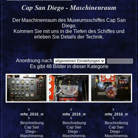
Cap San Diego - Maschinenraum
Der Maschinenraum des Museumsschiffes Cap San
Diego.
Kommen Sie mit uns in die Tiefen des Schiffes und
erleben Sie Details der Technik.
Anordnung nach
Es gibt 46 Bilder in dieser Kategorie
mfw_2016_mfw16_114514w
mfw_2016_mfw16_114512w
mfw_2016_mfw16
Beschreibung:
Beschreibung:
Beschreibung:
Cap San
Cap San
Cap San
Diego -
Diego -
Diego -
Maschinenraum
Maschinenraum
Maschinenraum