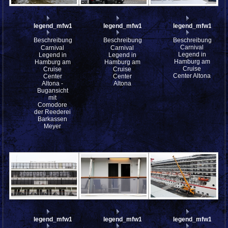
legend_mfw13__030018
legend_mfw13__030004
legend_mfw13__0
Beschreibung:
Beschreibung:
Beschreibung:
Carnival
Carnival
Carnival
Legend in
Legend in
Legend in
Hamburg am
Hamburg am
Hamburg am
Cruise
Cruise
Cruise
Center Altona
Center
Center
Altona -
Altona
Bugansicht
mit
Comodore
der Reederei
Barkassen
Meyer
legend_mfw13__029992
legend_mfw13__029987
legend_mfw13__0