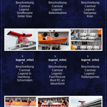
Beschreibung:
Beschreibung:
Beschreibung:
Carnival
Carnival
Carnival
Legend -
Legend -
Legend -
Schiffsname
Balkonkabine
Gangway,
hinter Glas
Kran
legend_mfw13__029983
legend_mfw13__029978
legend_mfw13__0
Beschreibung:
Beschreibung:
Beschreibung:
Carnival
Carnival
Carnival
Legend in
Legend -
Legend -
Hamburg -
Fast Rescue
Rettungsinseln
Schornstein
Boot R1 an
steuerbord