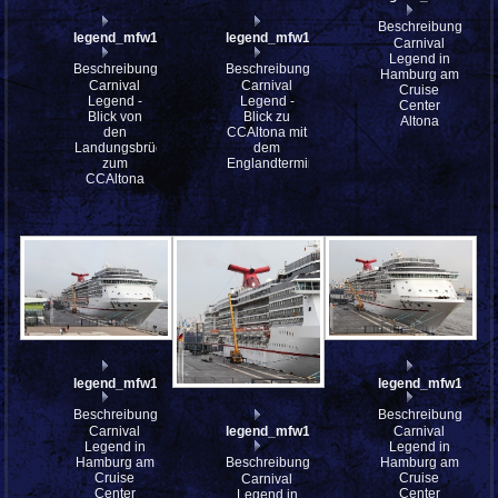
Beschreibung:
legend_mfw13__030267
legend_mfw13__030180
Carnival
Legend in
Beschreibung:
Beschreibung:
Hamburg am
Carnival
Carnival
Cruise
Legend -
Legend -
Center
Blick von
Blick zu
Altona
den
CCAltona mit
Landungsbrücken
dem
zum
Englandterminal
CCAltona
legend_mfw13__030174_st
legend_mfw13__0
Beschreibung:
Beschreibung:
Carnival
Carnival
legend_mfw13__030168_st
Legend in
Legend in
Hamburg am
Hamburg am
Beschreibung:
Cruise
Cruise
Carnival
Center
Center
Legend in