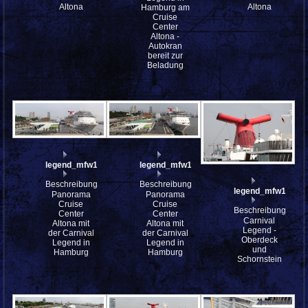
Altona
Altona
Hamburg am
Cruise
Center
Altona -
Autokran
bereit zur
Beladung
legend_mfw13__030160_st
legend_mfw13__030155_st
Beschreibung:
Beschreibung:
legend_mfw13__0
Panorama
Panorama
Cruise
Cruise
Beschreibung:
Center
Center
Carnival
Altona mit
Altona mit
Legend -
der Carnival
der Carnival
Oberdeck
Legend in
Legend in
und
Hamburg
Hamburg
Schornstein