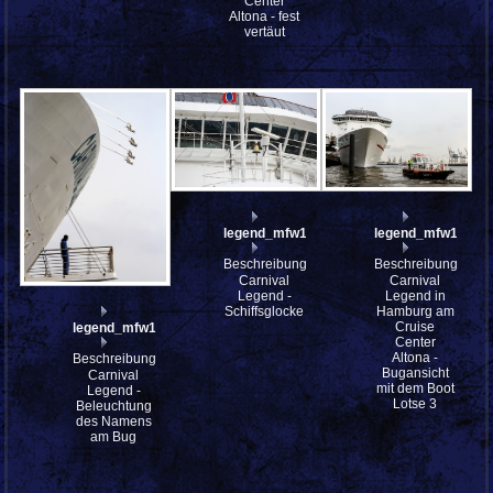
Center
Altona - fest
vertäut
legend_mfw13__030052
legend_mfw13__0
Beschreibung:
Beschreibung:
Carnival
Carnival
Legend -
Legend in
Schiffsglocke
Hamburg am
Cruise
legend_mfw13__030054
Center
Altona -
Beschreibung:
Bugansicht
Carnival
mit dem Boot
Legend -
Lotse 3
Beleuchtung
des Namens
am Bug