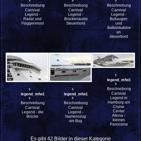
Beschreibung:
Beschreibung:
Beschreibung:
Carnival
Carnival
Carnival
Legend -
Legend -
Legend -
Radar und
Brückenausleger
Bullaugen
Flaggenmast
Steuerbord
und
Balkonkabinen
an
steuerbord
legend_mfw13__0
Beschreibung:
Carnival
legend_mfw13__029952
legend_mfw13__029949
Legend in
Hamburg am
Beschreibung:
Beschreibung:
Cruise
Carnival
Carnival
Center
Legend - die
Legend -
Altona -
Brücke
Namenszug
kleines
am Bug
Panorama
Es gibt 42 Bilder in dieser Kategorie