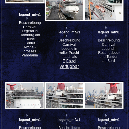
legend_mfw13__030142_st
Beschreibung:
Carnival
Legend in
legend_mfw13__030133
legend_mfw13__0
Hamburg am
Cruise
Beschreibung:
Beschreibung:
Center
Carnival
Carnival
Altona -
Legend in
Legend -
grosses
voller Pracht
Rettungsboote
Panorama
- auch als
und Tender
ECard
an Bord
verfügbar
legend_mfw13__030125_st
legend_mfw13__030123
legend_mfw13__0
Beschreibung:
Beschreibung:
Beschreibung: