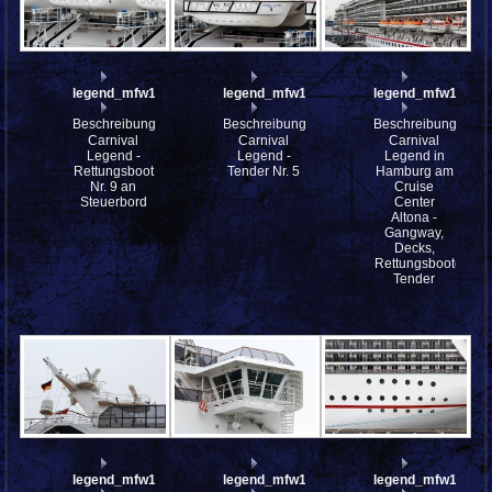
legend_mfw13__029974
legend_mfw13__029973
legend_mfw13__0
Beschreibung:
Beschreibung:
Beschreibung:
Carnival
Carnival
Carnival
Legend -
Legend -
Legend in
Rettungsboot
Tender Nr. 5
Hamburg am
Nr. 9 an
Cruise
Steuerbord
Center
Altona -
Gangway,
Decks,
Rettungsboote,
Tender
legend_mfw13__029964
legend_mfw13__029958
legend_mfw13__0