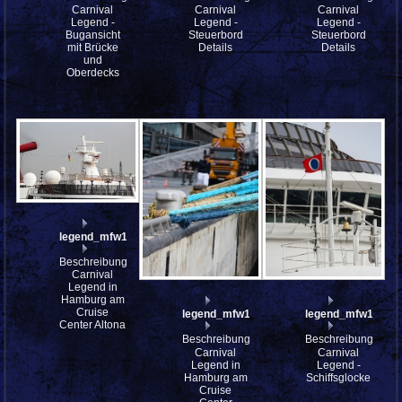
Carnival
Carnival
Carnival
Legend -
Legend -
Legend -
Bugansicht
Steuerbord
Steuerbord
mit Brücke
Details
Details
und
Oberdecks
legend_mfw13__030106
Beschreibung:
Carnival
Legend in
Hamburg am
Cruise
legend_mfw13__030074
legend_mfw13__0
Center Altona
Beschreibung:
Beschreibung:
Carnival
Carnival
Legend in
Legend -
Hamburg am
Schiffsglocke
Cruise