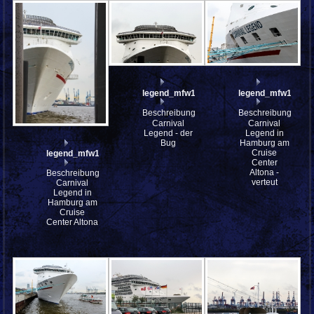
legend_mfw13__030036
legend_mfw13__0
Beschreibung:
Beschreibung:
Carnival
Carnival
Legend - der
Legend in
Bug
Hamburg am
Cruise
legend_mfw13__030039
Center
Altona -
Beschreibung:
verteut
Carnival
Legend in
Hamburg am
Cruise
Center Altona