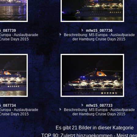
5_087739
mfw15_087736
uropa - Auslaufparade
Beschreibung: MS Europa - Auslaufparade
Cruise Days 2015
der Hamburg Cruise Days 2015
5_087734
mfw15_087733
uropa - Auslaufparade
Beschreibung: MS Europa - Auslaufparade
Cruise Days 2015
der Hamburg Cruise Days 2015
Es gibt 21 Bilder in dieser Kategorie
TOP 90:
Zuletzt hinzugekommen
-
Meist ge