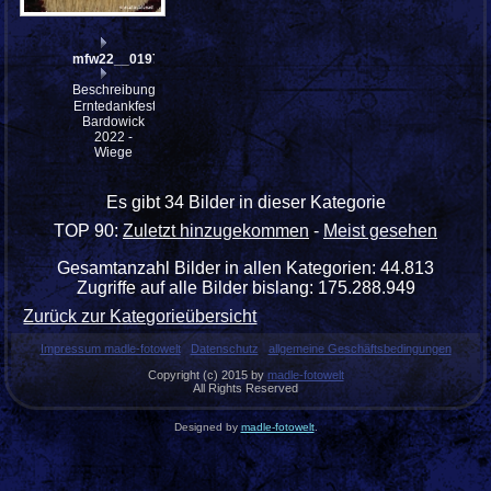
mfw22__0197916
Beschreibung:
Erntedankfest
Bardowick
2022 -
Wiege
Es gibt 34 Bilder in dieser Kategorie
TOP 90:
Zuletzt hinzugekommen
-
Meist gesehen
Gesamtanzahl Bilder in allen Kategorien: 44.813
Zugriffe auf alle Bilder bislang: 175.288.949
Zurück zur Kategorieübersicht
Impressum madle-fotowelt
Datenschutz
allgemeine Geschäftsbedingungen
Copyright (c) 2015 by
madle-fotowelt
All Rights Reserved
Designed by
madle-fotowelt
.