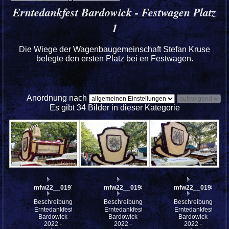
Erntedankfest Bardowick - Festwagen Platz
1
Die Wiege der Wagenbaugemeinschaft Stefan Kruse
belegte den ersten Platz bei en Festwagen.
Anordnung nach
Es gibt 34 Bilder in dieser Kategorie
mfw22__0197929
mfw22__0198173
mfw22__0198171
Beschreibung:
Beschreibung:
Beschreibung:
Erntedankfest
Erntedankfest
Erntedankfest
Bardowick
Bardowick
Bardowick
2022 -
2022 -
2022 -