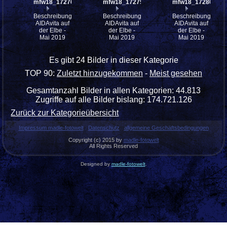
mfw18_172765
mfw18_172754
mfw18_172801
Beschreibung:
Beschreibung:
Beschreibung:
AIDAvita auf
AIDAvita auf
AIDAvita auf
der Elbe -
der Elbe -
der Elbe -
Mai 2019
Mai 2019
Mai 2019
Es gibt 24 Bilder in dieser Kategorie
TOP 90:
Zuletzt hinzugekommen
-
Meist gesehen
Gesamtanzahl Bilder in allen Kategorien: 44.813
Zugriffe auf alle Bilder bislang: 174.721.126
Zurück zur Kategorieübersicht
Impressum madle-fotowelt
Datenschutz
allgemeine Geschäftsbedingungen
Copyright (c) 2015 by
madle-fotowelt
All Rights Reserved
Designed by
madle-fotowelt
.