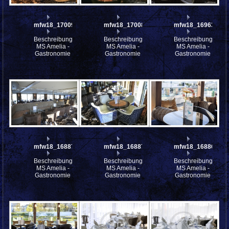
mfw18_170090
mfw18_170085
mfw18_169632
Beschreibung:
Beschreibung:
Beschreibung:
MS Amelia -
MS Amelia -
MS Amelia -
Gastronomie
Gastronomie
Gastronomie
mfw18_168877
mfw18_168876
mfw18_168860
Beschreibung:
Beschreibung:
Beschreibung:
MS Amelia -
MS Amelia -
MS Amelia -
Gastronomie
Gastronomie
Gastronomie