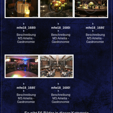
mfw18_168086
mfw18_168084
mfw18_168079
Beschreibung:
Beschreibung:
Beschreibung:
MS Amelia -
MS Amelia -
MS Amelia -
Gastronomie
Gastronomie
Gastronomie
mfw18_168075
mfw18_168053
Beschreibung:
Beschreibung:
MS Amelia -
MS Amelia -
Gastronomie
Gastronomie