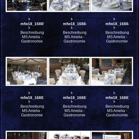
mfw18_168859
mfw18_168841
mfw18_168840
Beschreibung:
Beschreibung:
Beschreibung:
MS Amelia -
MS Amelia -
MS Amelia -
Gastronomie
Gastronomie
Gastronomie
mfw18_168838
mfw18_168833
mfw18_168832
Beschreibung:
Beschreibung:
Beschreibung:
MS Amelia -
MS Amelia -
MS Amelia -
Gastronomie
Gastronomie
Gastronomie