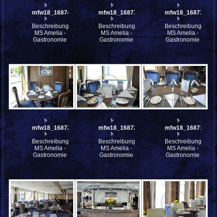
mfw18_168741
mfw18_168735
mfw18_168730
Beschreibung:
Beschreibung:
Beschreibung:
MS Amelia -
MS Amelia -
MS Amelia -
Gastronomie
Gastronomie
Gastronomie
mfw18_168729
mfw18_168725
mfw18_168717
Beschreibung:
Beschreibung:
Beschreibung:
MS Amelia -
MS Amelia -
MS Amelia -
Gastronomie
Gastronomie
Gastronomie