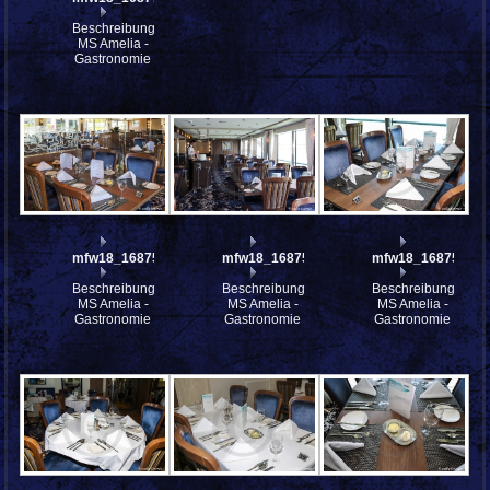
Beschreibung:
MS Amelia -
Gastronomie
mfw18_168752
mfw18_168751
mfw18_168750
Beschreibung:
Beschreibung:
Beschreibung:
MS Amelia -
MS Amelia -
MS Amelia -
Gastronomie
Gastronomie
Gastronomie