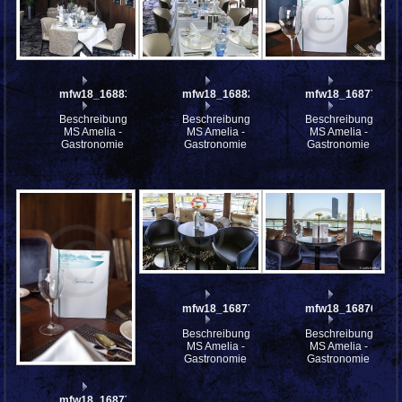
mfw18_168831
mfw18_168826
mfw18_168778
Beschreibung:
Beschreibung:
Beschreibung:
MS Amelia -
MS Amelia -
MS Amelia -
Gastronomie
Gastronomie
Gastronomie
mfw18_168772
mfw18_168765
Beschreibung:
Beschreibung:
MS Amelia -
MS Amelia -
Gastronomie
Gastronomie
mfw18_168777