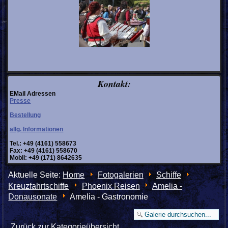
Kontakt:
EMail Adressen
Presse
Bestellung
allg. Informationen
Tel.: +49 (4161) 558673
Fax: +49 (4161) 558670
Mobil: +49 (171) 8642635
Aktuelle Seite:
Home
Fotogalerien
Schiffe
Kreuzfahrtschiffe
Phoenix Reisen
Amelia -
Donausonate
Amelia - Gastronomie
Zurück zur Kategorieübersicht