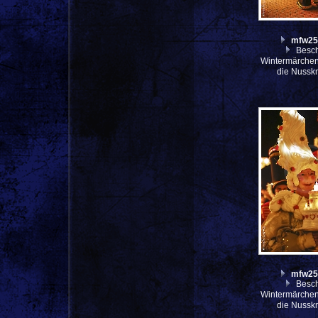
mfw25
Besch
Wintermärche
die Nussk
mfw25
Besch
Wintermärche
die Nussk