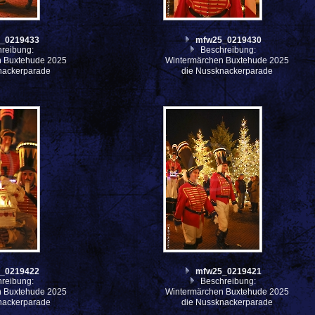
_0219433
mfw25_0219430
reibung:
Beschreibung:
n Buxtehude 2025
Wintermärchen Buxtehude 2025
nackerparade
die Nussknackerparade
_0219422
mfw25_0219421
reibung:
Beschreibung:
n Buxtehude 2025
Wintermärchen Buxtehude 2025
nackerparade
die Nussknackerparade