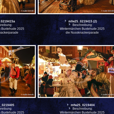
_0219415a
mfw25_0219415 (2)
reibung:
Beschreibung:
n Buxtehude 2025
Wintermärchen Buxtehude 2025
nackerparade
die Nussknackerparade
_0219405
mfw25_0219404
reibung:
Beschreibung:
n Buxtehude 2025
Wintermärchen Buxtehude 2025