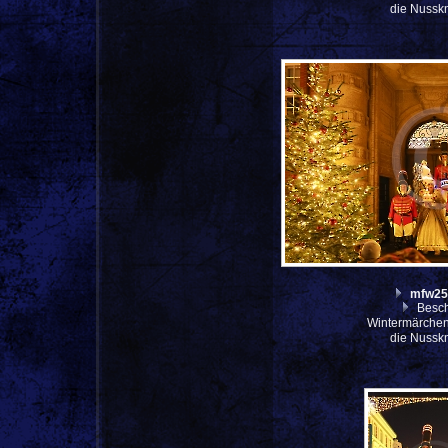
die Nussk
mfw25
Besch
Wintermärche
die Nussk