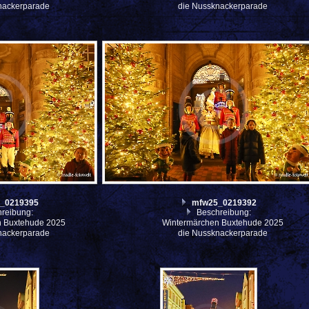
nackerparade
die Nussknackerparade
_0219395
mfw25_0219392
reibung:
Beschreibung:
n Buxtehude 2025
Wintermärchen Buxtehude 2025
nackerparade
die Nussknackerparade