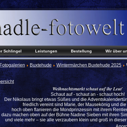
r Schlingel
Leistungen
Bestellung
Wir über u
Fotogalerien
Buxtehude
Wintermärchen Buxtehude 2025
ersicht
Weihnachtsmarkt schaut auf ihr Leut`
Schaut auf - schaut an - schaut hoch!
Der Nikolaus bringt etwas Süßes und die Adventskalendertür
friedlich vereint sind Marie, der Mausekönig und di
hoch oben flanieren die Mondprinzessin mit ihrem Rentier
dazu machen oben auf der Bühne Nadine Sieben mit ihren Sin
und viele mehr – sie alle verzaubern klein und groß in diese
Anor