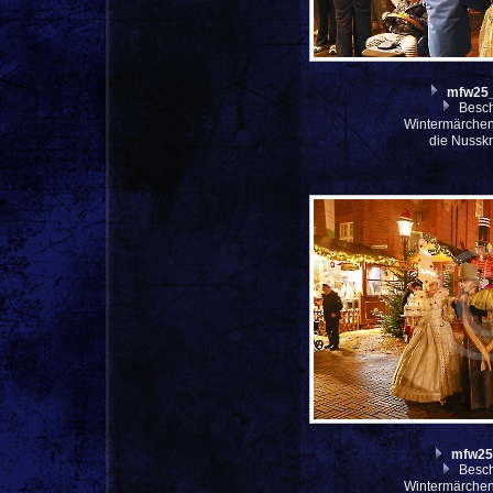
mfw25
Besch
Wintermärche
die Nussk
mfw25
Besch
Wintermärche