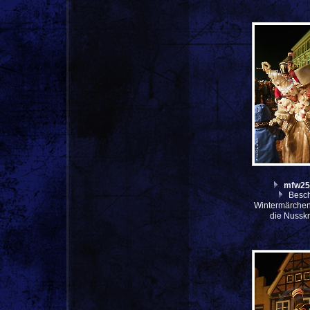
mfw25
Besch
Wintermärche
die Nussk