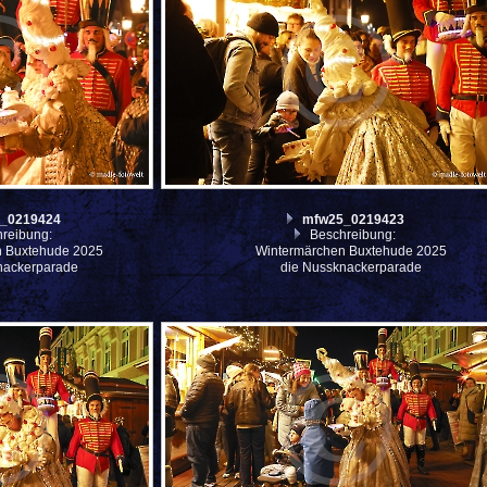
_0219424
mfw25_0219423
reibung:
Beschreibung:
n Buxtehude 2025
Wintermärchen Buxtehude 2025
nackerparade
die Nussknackerparade