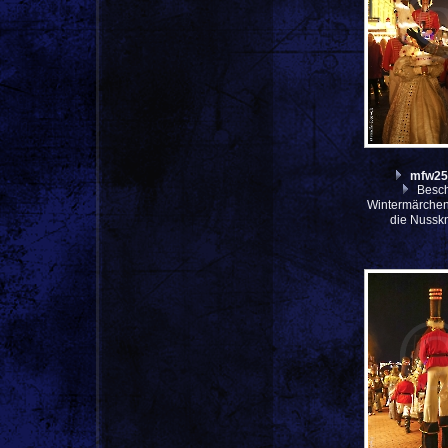
mfw25
Besch
Wintermärche
die Nussk