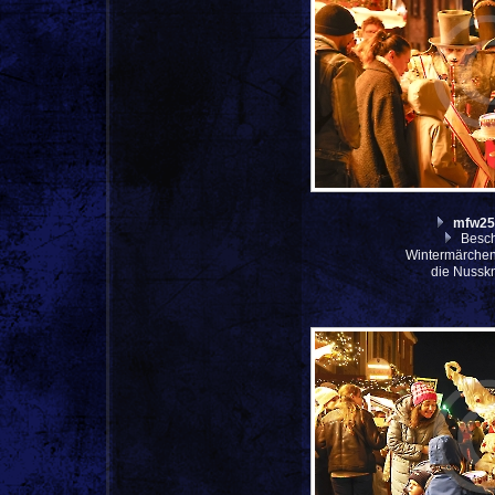
mfw25
Besch
Wintermärche
die Nussk