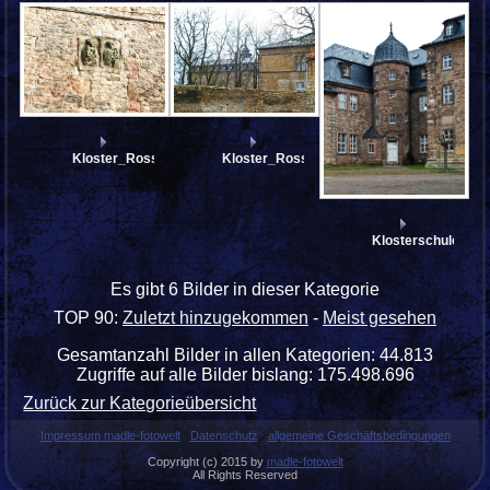
Kloster_Rossleben_3277332
Kloster_Rossleben_3277322
Klosterschule_Ro
Es gibt 6 Bilder in dieser Kategorie
TOP 90:
Zuletzt hinzugekommen
-
Meist gesehen
Gesamtanzahl Bilder in allen Kategorien: 44.813
Zugriffe auf alle Bilder bislang: 175.498.696
Zurück zur Kategorieübersicht
Impressum madle-fotowelt
Datenschutz
allgemeine Geschäftsbedingungen
Copyright (c) 2015 by
madle-fotowelt
All Rights Reserved