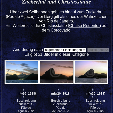
Zuckerhut und Christusstatue
Über zwei Seilbahnen geht es hinauf zum
Zuckerhut
(
Pão de Açúcar
). Der Berg gilt als eines der Wahrzeichen
von Rio de Janeiro.
Ein Weiteres ist die Christusstatue (
Chritso Redentor
) auf
dem Corcovado.
Anordnung nach
Es gibt 51 Bilder in dieser Kategorie
mfw20_191891
mfw20_191886
mfw20_191876
Beschreibung:
Beschreibung:
Beschreibung:
Zuckerhut -
Zuckerhut -
Zuckerhut -
Pão de
Pão de
Pão de
Açúcar - Rio
Açúcar - Rio
Açúcar - Rio