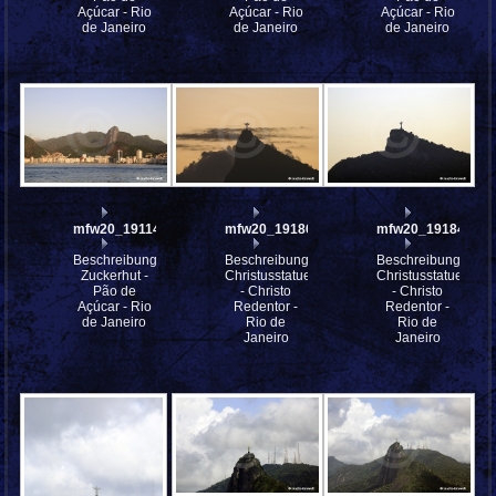
Açúcar - Rio
Açúcar - Rio
Açúcar - Rio
de Janeiro
de Janeiro
de Janeiro
mfw20_191143
mfw20_191866
mfw20_191841
Beschreibung:
Beschreibung:
Beschreibung:
Zuckerhut -
Christusstatue
Christusstatue
Pão de
- Christo
- Christo
Açúcar - Rio
Redentor -
Redentor -
de Janeiro
Rio de
Rio de
Janeiro
Janeiro