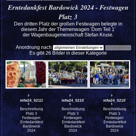
Erntedankfest Bardowick 2024 - Festwagen
Platz 3
Den dritten Platz der großen Festwagen belegte in
diesem Jahr der Themenwagen 'Dom Teil 1'
der Wagenbaugemeinschaft Stefan Kruse.
Anordnung nach
Es gibt 26 Bilder in dieser Kategorie
mfw24_0211185
mfw24_0210796
mfw24_0210795
Beschreibung:
Beschreibung:
Beschreibung:
Platz 3
Platz 3
Platz 3
Festwagen
Festwagen
Festwagen
Erntedankfest
Erntedankfest
Erntedankfest
Bardowick
Bardowick
Bardowick
2024
2024
2024