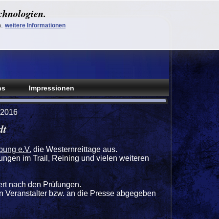
chnologien.
n.
weitere Informationen
ns
Impressionen
 2016
dt
bung e.V.
die Westernreittage aus.
ungen im Trail, Reining und vielen weiteren
iert nach den Prüfungen.
n Veranstalter bzw. an die Presse abgegeben