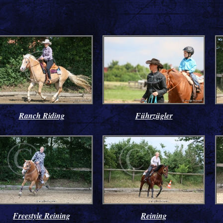
Ranch Riding
Führzügler
Freestyle Reining
Reining