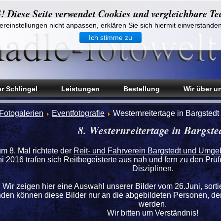
iese Seite verwendet Cookies und vergleichbare Te
reinstellungen nicht anpassen, erklären Sie sich hiermit einverstande
Ich stimme zu
r Schlingel
Leistungen
Bestellung
Wir über u
Fotogalerien
Eventfotografie
Westernreitertage in Bargstedt
8. Westernreitertage in Bargste
um 8. Mal richtete der
Reit- und Fahrverein Bargstedt und Umge
i 2016 trafen sich Reitbegeisterte aus nah und fern zu den Prüf
Disziplinen.
Wir zeigen hier eine Auswahl unserer Bilder vom 26.Juni, sort
nden können diese Bilder nur an die abgebildeten Personen, de
werden.
Wir bitten um Verständnis!