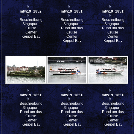
mfw19_185236
mfw19_185194
mfw19_185193
Beschreibung:
Beschreibung:
Beschreibung:
Singapur -
Singapur -
Singapur -
Cruise
Rund um das
Rund um das
Center
Cruise
Cruise
Keppel Bay
Center
Center
Keppel Bay
Keppel Bay
mfw19_185190
mfw19_185186
mfw19_185185
Beschreibung:
Beschreibung:
Beschreibung:
Singapur -
Singapur -
Singapur -
Rund um das
Rund um das
Rund um das
Cruise
Cruise
Cruise
Center
Center
Center
Keppel Bay
Keppel Bay
Keppel Bay