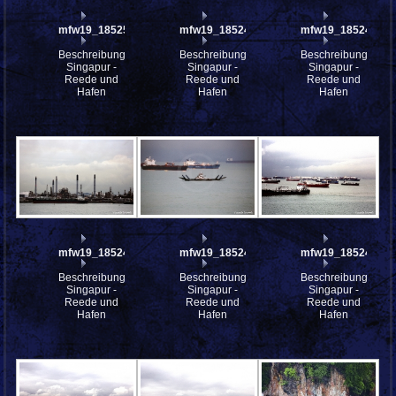
mfw19_185250
mfw19_185247
mfw19_185245
Beschreibung:
Beschreibung:
Beschreibung:
Singapur -
Singapur -
Singapur -
Reede und
Reede und
Reede und
Hafen
Hafen
Hafen
mfw19_185244
mfw19_185243
mfw19_185241
Beschreibung:
Beschreibung:
Beschreibung:
Singapur -
Singapur -
Singapur -
Reede und
Reede und
Reede und
Hafen
Hafen
Hafen