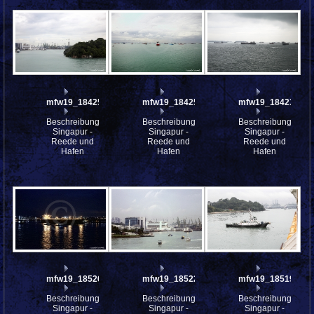
mfw19_184254
mfw19_184253
mfw19_184239
Beschreibung:
Beschreibung:
Beschreibung:
Singapur -
Singapur -
Singapur -
Reede und
Reede und
Reede und
Hafen
Hafen
Hafen
mfw19_185260
mfw19_185225
mfw19_185191
Beschreibung:
Beschreibung:
Beschreibung:
Singapur -
Singapur -
Singapur -