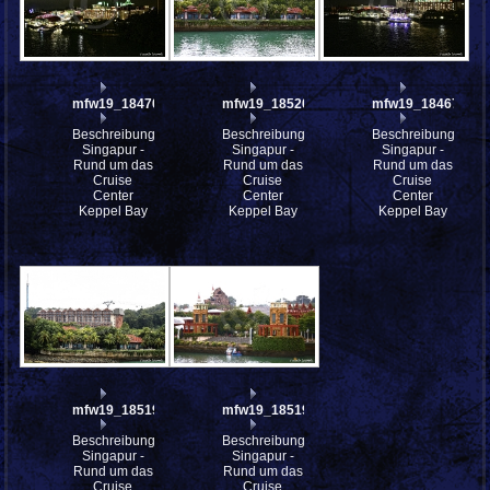
mfw19_184708
mfw19_185205
mfw19_184673
Beschreibung:
Beschreibung:
Beschreibung:
Singapur -
Singapur -
Singapur -
Rund um das
Rund um das
Rund um das
Cruise
Cruise
Cruise
Center
Center
Center
Keppel Bay
Keppel Bay
Keppel Bay
mfw19_185198
mfw19_185196
Beschreibung:
Beschreibung:
Singapur -
Singapur -
Rund um das
Rund um das
Cruise
Cruise