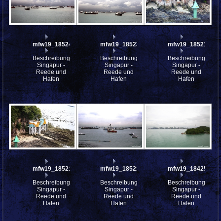
mfw19_185240
mfw19_185239
mfw19_185217
Beschreibung:
Beschreibung:
Beschreibung:
Singapur -
Singapur -
Singapur -
Reede und
Reede und
Reede und
Hafen
Hafen
Hafen
mfw19_185216
mfw19_185214
mfw19_184257
Beschreibung:
Beschreibung:
Beschreibung:
Singapur -
Singapur -
Singapur -
Reede und
Reede und
Reede und
Hafen
Hafen
Hafen