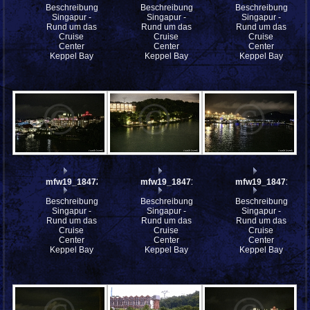
Beschreibung:
Beschreibung:
Beschreibung:
Singapur -
Singapur -
Singapur -
Rund um das
Rund um das
Rund um das
Cruise
Cruise
Cruise
Center
Center
Center
Keppel Bay
Keppel Bay
Keppel Bay
mfw19_184720
mfw19_184718
mfw19_184711
Beschreibung:
Beschreibung:
Beschreibung:
Singapur -
Singapur -
Singapur -
Rund um das
Rund um das
Rund um das
Cruise
Cruise
Cruise
Center
Center
Center
Keppel Bay
Keppel Bay
Keppel Bay