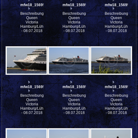
mfw18_156958
mfw18_156957
mfw18_156956
Beschreibung:
Beschreibung:
Beschreibung:
Queen
Queen
Queen
Victoria
Victoria
Victoria
Hamburg/Lühe
Hamburg/Lühe
Hamburg/Lühe
- 08.07.2018
- 08.07.2018
- 08.07.2018
mfw18_156955
mfw18_156954
mfw18_156952
Beschreibung:
Beschreibung:
Beschreibung:
Queen
Queen
Queen
Victoria
Victoria
Victoria
Hamburg/Lühe
Hamburg/Lühe
Hamburg/Lühe
- 08.07.2018
- 08.07.2018
- 08.07.2018