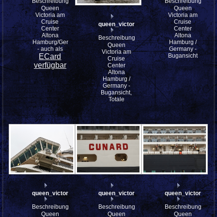
Beschreibung:
Beschreibung:
Queen
Queen
Victoria am
Victoria am
Cruise
Cruise
queen_victoria_mfw12__012185
Center
Center
Altona
Altona
Beschreibung:
Hamburg/Germany
Hamburg /
Queen
- auch als
Germany -
Victoria am
ECard
Bugansicht
Cruise
verfügbar
Center
Altona
Hamburg /
Germany -
Bugansicht,
Totale
queen_victoria_mfw12__012170
queen_victoria_mfw12__012167
queen_victoria_m
Beschreibung:
Beschreibung:
Beschreibung:
Queen
Queen
Queen