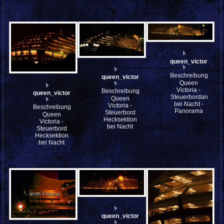
queen_victoria_C
Beschreibung:
queen_victoria_C039894_stitch
Queen
Victoria -
Beschreibung:
queen_victoria_C039901
Steuerbordansicht
Queen
bei Nacht -
Victoria -
Beschreibung:
Panorama
Steuerbord
Queen
Hecksektion
Victoria -
bei Nacht
Steuerbord
Hecksektion
bei Nacht
queen_victoria_C039876_stitch