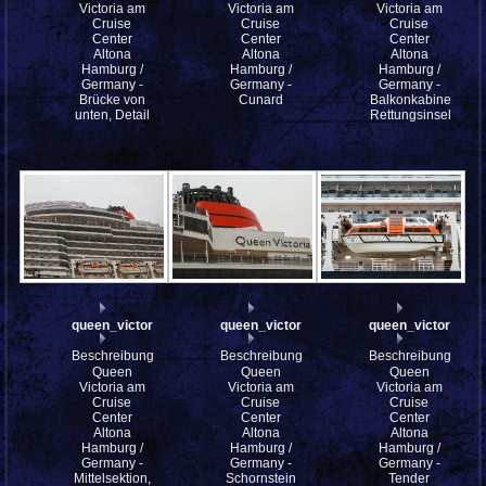
Victoria am
Victoria am
Victoria am
Cruise
Cruise
Cruise
Center
Center
Center
Altona
Altona
Altona
Hamburg /
Hamburg /
Hamburg /
Germany -
Germany -
Germany -
Brücke von
Cunard
Balkonkabinen,
unten, Detail
Rettungsinseln
queen_victoria_mfw12__012157
queen_victoria_mfw12__012155
queen_victoria_m
Beschreibung:
Beschreibung:
Beschreibung:
Queen
Queen
Queen
Victoria am
Victoria am
Victoria am
Cruise
Cruise
Cruise
Center
Center
Center
Altona
Altona
Altona
Hamburg /
Hamburg /
Hamburg /
Germany -
Germany -
Germany -
Mittelsektion,
Schornstein
Tender