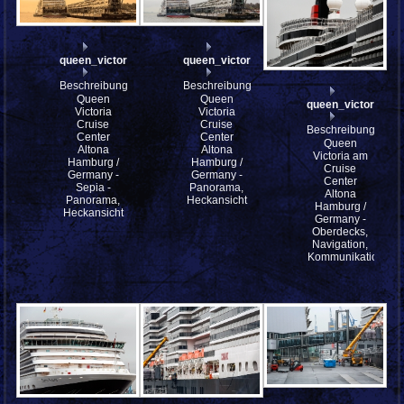
queen_victoria_mfw12__012134_st_sep
queen_victoria_mfw12__012134_stitch
Beschreibung:
Beschreibung:
Queen
Queen
queen_victoria_m
Victoria
Victoria
Cruise
Cruise
Beschreibung:
Center
Center
Queen
Altona
Altona
Victoria am
Hamburg /
Hamburg /
Cruise
Germany -
Germany -
Center
Sepia -
Panorama,
Altona
Panorama,
Heckansicht
Hamburg /
Heckansicht
Germany -
Oberdecks,
Navigation,
Kommunikation