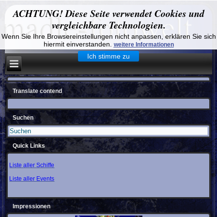
ACHTUNG! Diese Seite verwendet Cookies und
vergleichbare Technologien.
Wenn Sie Ihre Browsereinstellungen nicht anpassen, erklären Sie sich
hiermit einverstanden.
weitere Informationen
Ich stimme zu
Translate contend
Suchen
Quick Links
Liste aller Schiffe
Liste aller Events
Impressionen