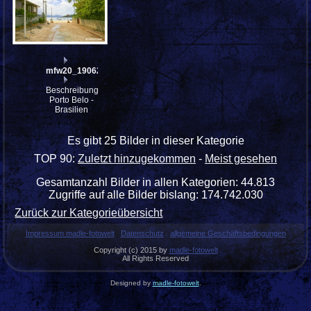
mfw20_190626
Beschreibung:
Porto Belo -
Brasilien
Es gibt 25 Bilder in dieser Kategorie
TOP 90:
Zuletzt hinzugekommen
-
Meist gesehen
Gesamtanzahl Bilder in allen Kategorien: 44.813
Zugriffe auf alle Bilder bislang: 174.742.030
Zurück zur Kategorieübersicht
Impressum madle-fotowelt
Datenschutz
allgemeine Geschäftsbedingungen
Copyright (c) 2015 by
madle-fotowelt
All Rights Reserved
Designed by
madle-fotowelt
.