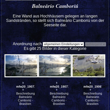
Balneário Camboriú
Eine Wand aus Hochhäusern gelegen an langen
Sandstränden, so stellt sich Balneário Camboriú von der
Seeseite dar.
Anordnung nach
Es gibt 25 Bilder in dieser Kategorie
mfw20_190735
mfw20_190734
mfw20_190675
Beschreibung:
Beschreibung:
Beschreibung:
Balneário
Balneário
Balneário
Camboriú -
Camboriú -
Camboriú -
Brasilien
Brasilien
Brasilien