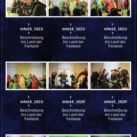
mfw18_162105
mfw18_162104
mfw18_162103
Beschreibung:
Beschreibung:
Beschreibung:
Ins Land der
Ins Land der
Ins Land der
Fantasie
Fantasie
Fantasie
mfw18_162101
mfw18_162099
mfw18_162096
Beschreibung:
Beschreibung:
Beschreibung:
Ins Land der
Ins Land der
Ins Land der
Fantasie
Fantasie
Fantasie