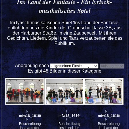
Ins Land der Fantasie - Ein lyrisch-
musikalisches Spiel
Im lyrisch-musikalischen Spiel 'Ins Land der Fantasie'
entführten uns die Kinder der Grundschulklasse 3B, aus
der Harburger Straße, in eine Zauberwelt. Mit ihren
Gedichten, Liedern, Spiel und Tanz verzauberten sie das
Publikum.
Anordnung nach
Es gibt 48 Bilder in dieser Kategorie
mfw18_161666
mfw18_161665
mfw18_161664
Beschreibung:
Beschreibung:
Beschreibung:
Ins Land der
Ins Land der
Ins Land der