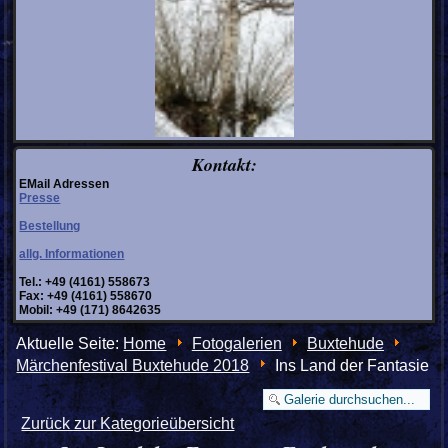
Kontakt:
EMail Adressen
Presse
Bestellung
allg. Informationen
Tel.: +49 (4161) 558673
Fax: +49 (4161) 558670
Mobil: +49 (171) 8642635
Aktuelle Seite:
Home
Fotogalerien
Buxtehude
Märchenfestival Buxtehude 2018
Ins Land der Fantasie
Zurück zur Kategorieübersicht