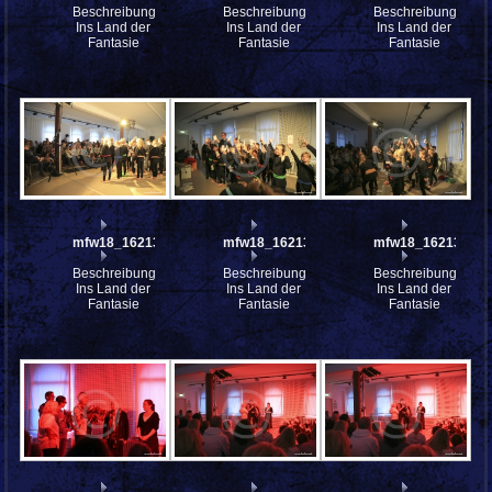
Beschreibung:
Beschreibung:
Beschreibung:
Ins Land der
Ins Land der
Ins Land der
Fantasie
Fantasie
Fantasie
mfw18_162135
mfw18_162134
mfw18_162132
Beschreibung:
Beschreibung:
Beschreibung:
Ins Land der
Ins Land der
Ins Land der
Fantasie
Fantasie
Fantasie