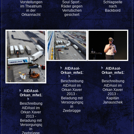
Vorstellungen
Soul Sport -
Schlagseite
im Theatrium
Räder gegen
nach
in der
Verrutschen
Backbord
Orkannacht
gesichert
AIDAsol-
AIDAsol-
Orkan_mfw13__040672
Orkan_mfw13__03
Beschreibung:
Beschreibung:
AIDAsol im
AIDAsol im
Orkan Xaver
Orkan Xaver
AIDAsol-
2013 -
2013 -
Orkan_mfw13__040676
Beladung mit
Kapitän
Versorgungsgütern
Janauschek
Beschreibung:
in
AIDAsol im
Zeebrügge
Orkan Xaver
2013 -
Beladung mit
Versorgungsgütern
in
Zeebrügge