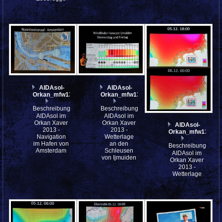
AIDAsol-
AIDAsol-
Orkan_mfw13__039586
Orkan_mfw13__039583
Beschreibung:
Beschreibung:
AIDAsol im
AIDAsol im
Orkan Xaver
Orkan Xaver
AIDAsol-
2013 -
2013 -
Orkan_mfw13__03
Navigation
Wetterlage
im Hafen von
an den
Beschreibung:
Amsterdam
Schleusen
AIDAsol im
von Ijmuiden
Orkan Xaver
2013 -
Wetterlage