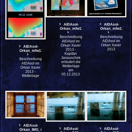
AIDAsol-
AIDAsol-
Orkan_mfw13__039556
Orkan_mfw13__03
Beschreibung:
Beschreibung:
AIDAsol im
AIDAsol im
Orkan Xaver
Orkan Xaver
AIDAsol-
2013
2013 -
Orkan_mfw13__039557col
Kapitän
Janauschek
Beschreibung:
erläutert die
AIDAsol im
Wetterlage
Orkan Xaver
am
2013 -
05.12.2013
Wetterlage
AIDAsol-
AIDAsol-
AIDAsol-
Orkan_IMG_4112