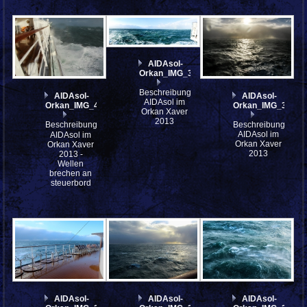
AIDAsol-
Orkan_IMG_3989_st
Beschreibung:
AIDAsol-
AIDAsol-
AIDAsol im
Orkan_IMG_4017_AIDAsol_Xaver
Orkan_IMG_3985
Orkan Xaver
2013
Beschreibung:
Beschreibung:
AIDAsol im
AIDAsol im
Orkan Xaver
Orkan Xaver
2013
2013 -
Wellen
brechen an
steuerbord
AIDAsol-
AIDAsol-
AIDAsol-