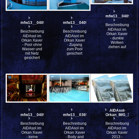
mfw13__040920_s
mfw13__040922
mfw13__040921
Beschreibung:
AIDAsol im
Beschreibung:
Beschreibung:
Orkan Xaver
AIDAsol im
AIDAsol im
- dunkle
Orkan Xaver
Orkan Xaver
Wolken
- Pool ohne
- Zugang
ziehen auf
Wasser und
zum Pool
mit Netz
gesichert
gesichert
AIDAsol-
mfw13__040918
mfw13__036581
Orkan_IMG_3975c
Beschreibung:
Beschreibung:
Beschreibung:
AIDAsol im
AIDAsol im
AIDAsol im
Orkan Xaver
Orkan Xaver
Orkan Xaver
- keine
- Body and
2013 -