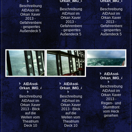
Orkan_IMG_4111
Orkan_IMG_4107
Beschreibung:
Beschreibung:
Beschreibung:
AIDAsol im
AIDAsol im
AIDAsol im
Orkan Xaver
Orkan Xaver
Orkan Xaver
2013 -
2013 -
2013 -
Gefahrenbereich
Gefahrenbereich
Gefahrenbereich
- gesperrtes
- gesperrtes
- gesperrtes
Außendeck 5
Außendeck 5
Außendeck 5
AIDAsol-
Orkan_IMG_4062_
AIDAsol-
AIDAsol-
Beschreibung:
Orkan_IMG_4098
Orkan_IMG_4097
AIDAsol im
Orkan Xaver
Beschreibung:
Beschreibung:
2013 -
AIDAsol im
AIDAsol im
Regen- und
Orkan Xaver
Orkan Xaver
Sturmfront
2013 - Blick
2013 - Blick
vom Heck
auf die
auf die
gesehen
Wellen vom
Wellen vom
Theatrium
Theatrium
Deck 10
Deck 10