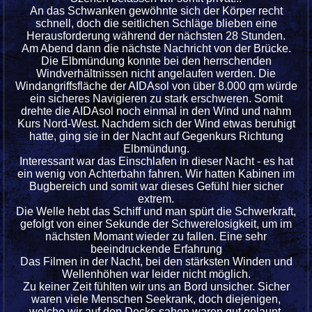
An das Schwanken gewöhnte sich der Körper recht
schnell, doch die seitlichen Schläge blieben eine
Herausforderung während der nächsten 28 Stunden.
Am Abend dann die nächste Nachricht von der Brücke.
Die Elbmündung konnte bei den herrschenden
Windverhältnissen nicht angelaufen werden. Die
Windangriffsfläche der AIDAsol von über 8.000 qm würde
ein sicheres Navigieren zu stark erschweren. Somit
drehte die AIDAsol noch einmal in den Wind und nahm
Kurs Nord-West. Nachdem sich der Wind etwas beruhigt
hatte, ging sie in der Nacht auf Gegenkurs Richtung
Elbmündung.
Interessant war das Einschlafen in dieser Nacht - es hat
ein wenig von Achterbahn fahren. Wir hatten Kabinen im
Bugbereich und somit war dieses Gefühl hier sicher
extrem.
Die Welle hebt das Schiff und man spürt die Schwerkraft,
gefolgt von einer Sekunde der Schwerelosigkeit, um im
nächsten Momant wieder zu fallen. Eine sehr
beeindruckende Erfahrung
Das
Filmen in der Nacht, bei den stärksten Winden und
Wellenhöhen war leider nicht möglich.
Zu keiner Zeit fühlten wir uns an Bord unsicher. Sicher
waren viele Menschen Seekrank, doch diejenigen,
welche wir auf den Decks sahen waren gut gelaunt.