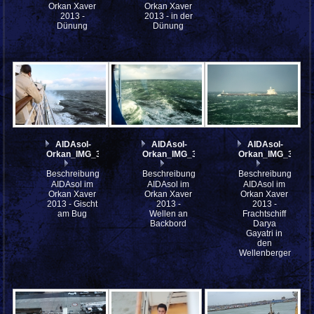
Orkan Xaver
Orkan Xaver
2013 -
2013 - in der
Dünung
Dünung
AIDAsol-
AIDAsol-
AIDAsol-
Orkan_IMG_3969
Orkan_IMG_3935
Orkan_IMG_3929
Beschreibung:
Beschreibung:
Beschreibung:
AIDAsol im
AIDAsol im
AIDAsol im
Orkan Xaver
Orkan Xaver
Orkan Xaver
2013 - Gischt
2013 -
2013 -
am Bug
Wellen an
Frachtschiff
Backbord
Darya
Gayatri in
den
Wellenbergen