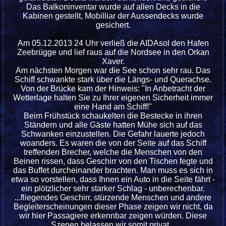
Das Balkoninventar wurde auf allen Decks in die
Kabinen gestellt, Mobilliar der Aussendecks wurde
gesichert.
Am 05.12.2013 24 Uhr verließ die AIDAsol den Hafen
Zeebrügge und lief raus auf die Nordsee in den Orkan
Xaver.
Am nächsten Morgen war die See schon sehr rau. Das
Schiff schwankte stark über die Längs- und Querachse.
Von der Brücke kam der Hinweis: "In Anbetracht der
Wetterlage halten Sie zu Ihrer eigenen Sicherheit immer
eine Hand am Schiff!"
Beim Frühstück schaukelten die Bestecke in ihren
Ständern und alle Gäste hatten Mühe sich auf das
Schwanken einzustellen. Die Gefahr lauerte jedoch
woanders. Es waren die von der Seite auf das Schiff
treffenden Brecher, welche die Menschen von den
Beinen rissen, dass Geschirr von den Tischen fegte und
das Buffet durcheinander brachten. Man muss es sich in
etwa so vorstellen, dass Ihnen ein Auto in die Seite fährt -
ein plötzlicher sehr starker Schlag - unberechenbar.
...fliegendes Geschirr, stürzende Menschen und andere
Begleiterscheinungen dieser Phase zeigen wir nicht, da
wir hier Passagiere erkennbar zeigen würden. Diese
Szenen belassen wir somit privat...