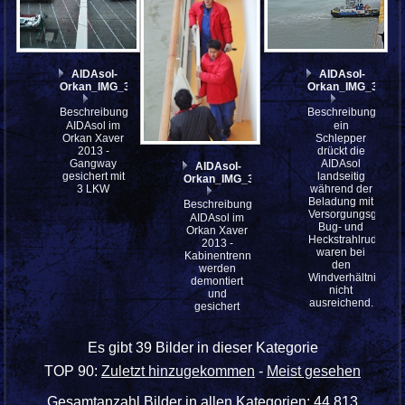
AIDAsol-
AIDAsol-
Orkan_IMG_3873
Orkan_IMG_3830_
Beschreibung:
Beschreibung:
AIDAsol im
ein
Orkan Xaver
Schlepper
2013 -
drückt die
Gangway
AIDAsol
AIDAsol-
gesichert mit
landseitig
Orkan_IMG_3837_9x6
3 LKW
während der
Beladung mit
Beschreibung:
Versorgungsgütern
AIDAsol im
Bug- und
Orkan Xaver
Heckstrahlruder
2013 -
waren bei
Kabinentrennwände
den
werden
Windverhältnissen
demontiert
nicht
und
ausreichend.
gesichert
Es gibt 39 Bilder in dieser Kategorie
TOP 90:
Zuletzt hinzugekommen
-
Meist gesehen
Gesamtanzahl Bilder in allen Kategorien: 44.813