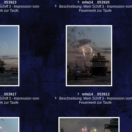
__053923
mfw14__053920
chiff 3 - Impression vom
Beschreibung: Mein Schiff 3 - Impression vo
k zur Taufe
Feuerwerk zur Taufe
__053917
mfw14__053913
chiff 3 - Impression vom
Beschreibung: Mein Schiff 3 - Impression vo
k zur Taufe
Feuerwerk zur Taufe