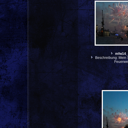
mfw14_
Beschreibung: Mein S
Feuerwer