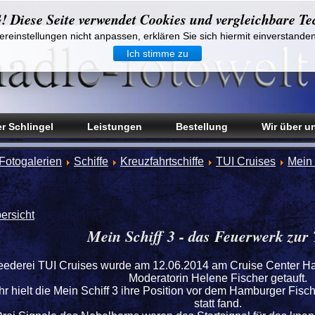
iese Seite verwendet Cookies und vergleichbare Te
reinstellungen nicht anpassen, erklären Sie sich hiermit einverstande
Ich stimme zu
r Schlingel
Leistungen
Bestellung
Wir über u
Fotogalerien
Schiffe
Kreuzfahrtschiffe
TUI Cruises
Mein 
ersicht
Mein Schiff 3 - das Feuerwerk zur 
Reederei TUI Cruises wurde am 12.06.2014 am Cruise Center H
Moderatorin Helene Fischer getauft.
r hielt die Mein Schiff 3 ihre Position vor dem Hamburger Fisc
statt fand.