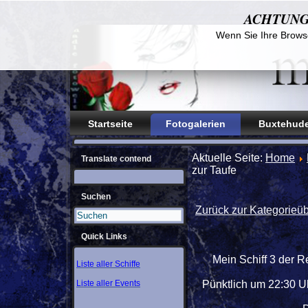
ACHTUNG! D
Wenn Sie Ihre Browse
Startseite
Fotogalerien
Buxtehude
Aktuelle Seite:
Home
Translate contend
zur Taufe
Suchen
Zurück zur Kategorieüb
Quick Links
Mein Schiff 3 der 
Liste aller Schiffe
Liste aller Events
Pünktlich um 22:30 Uh