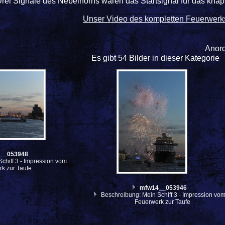
rei Signale des Nebelhorns waren das Startsignal für das kna
Unser Video des kompletten Feuerwerk
Anor
Es gibt 54 Bilder in dieser Kategorie
__053948
chiff 3 - Impression vom
k zur Taufe
mfw14__053946
Beschreibung: Mein Schiff 3 - Impression vo
Feuerwerk zur Taufe