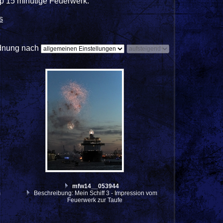
pp 15 minütige Feuerwerk.
s
dnung nach
mfw14__053944
m
Beschreibung: Mein Schiff 3 - Impression vom
Feuerwerk zur Taufe