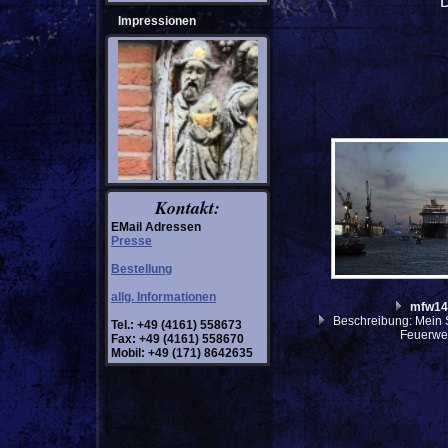
D
Impressionen
Kontakt:
EMail Adressen
Presse
Bestellung
allg. Informationen
mfw14
Beschreibung: Mein S
Tel.: +49 (4161) 558673
Feuerwer
Fax: +49 (4161) 558670
Mobil: +49 (171) 8642635