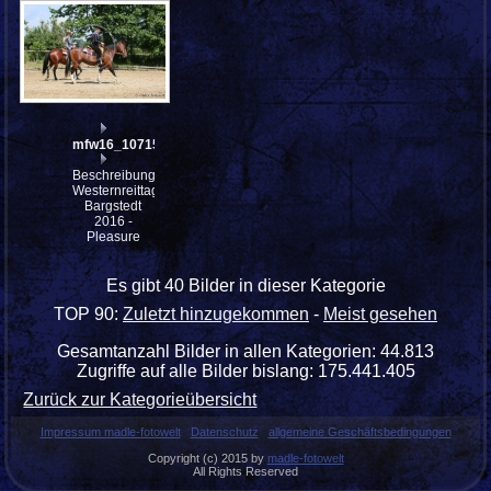
mfw16_107153ww
Beschreibung:
Westernreittage
Bargstedt
2016 -
Pleasure
Es gibt 40 Bilder in dieser Kategorie
TOP 90:
Zuletzt hinzugekommen
-
Meist gesehen
Gesamtanzahl Bilder in allen Kategorien: 44.813
Zugriffe auf alle Bilder bislang: 175.441.405
Zurück zur Kategorieübersicht
Impressum madle-fotowelt
Datenschutz
allgemeine Geschäftsbedingungen
Copyright (c) 2015 by
madle-fotowelt
All Rights Reserved