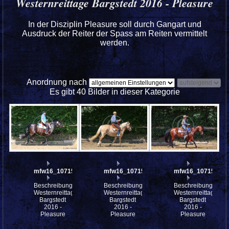
Westernreittage Bargstedt 2016 - Pleasure
In der Disziplin Pleasure soll durch Gangart und
Ausdruck der Reiter der Spass am Reiten vermittelt
werden.
Anordnung nach
Es gibt 40 Bilder in dieser Kategorie
mfw16_107152ww
mfw16_107151ww
mfw16_107150ww
Beschreibung:
Beschreibung:
Beschreibung:
Westernreittage
Westernreittage
Westernreittage
Bargstedt
Bargstedt
Bargstedt
2016 -
2016 -
2016 -
Pleasure
Pleasure
Pleasure