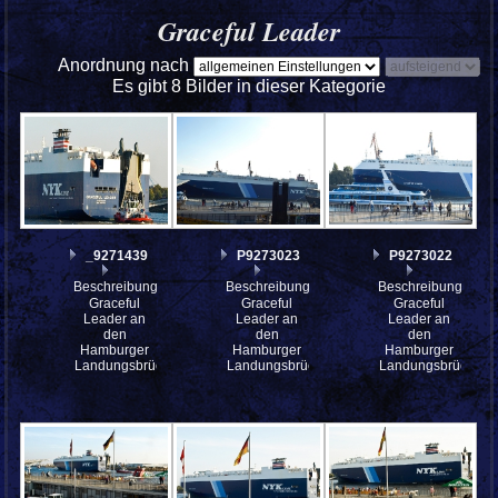
Graceful Leader
Anordnung nach
Es gibt 8 Bilder in dieser Kategorie
_9271439
P9273023
P9273022
Beschreibung:
Beschreibung:
Beschreibung:
Graceful
Graceful
Graceful
Leader an
Leader an
Leader an
den
den
den
Hamburger
Hamburger
Hamburger
Landungsbrücken
Landungsbrücken
Landungsbrücken