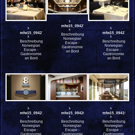
mfw15_094271a
mfw15_094277
mfw15_094270
Beschreibung:
Norwegian
Beschreibung:
Beschreibung:
Escape -
Norwegian
Norwegian
Gastronomie
Escape -
Escape -
an Bord
Gastronomie
Gastronomie
an Bord
an Bord
mfw15_094210
mfw15_094208
mfw15_094196
Beschreibung:
Beschreibung:
Beschreibung:
Norwegian
Norwegian
Norwegian
Escape -
Escape -
Escape -
Gastronomie
Gastronomie
Gastronomie