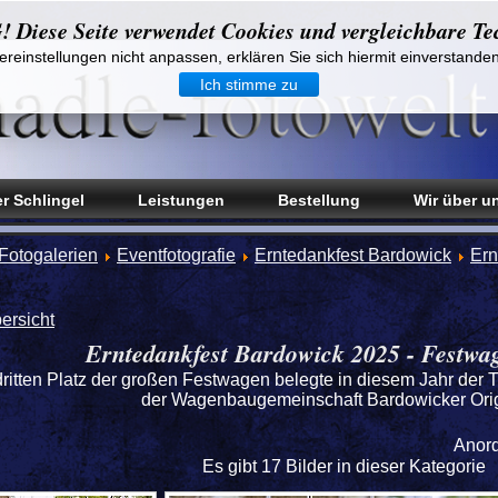
iese Seite verwendet Cookies und vergleichbare Te
reinstellungen nicht anpassen, erklären Sie sich hiermit einverstande
Ich stimme zu
r Schlingel
Leistungen
Bestellung
Wir über u
Fotogalerien
Eventfotografie
Erntedankfest Bardowick
Ern
ersicht
Erntedankfest Bardowick 2025 - Festwag
ritten Platz der großen Festwagen belegte in diesem Jahr de
der Wagenbaugemeinschaft Bardowicker Orig
Anor
Es gibt 17 Bilder in dieser Kategorie