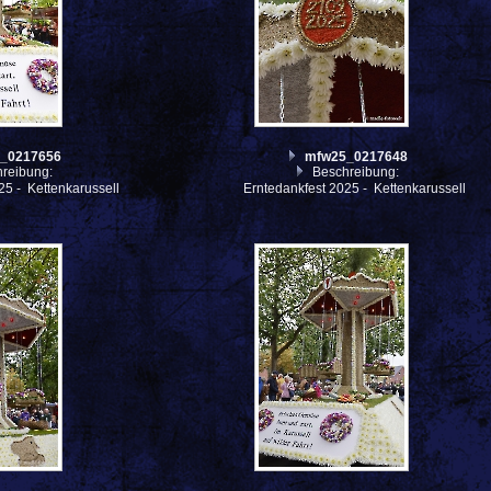
_0217656
mfw25_0217648
reibung:
Beschreibung:
25 - Kettenkarussell
Erntedankfest 2025 - Kettenkarussell