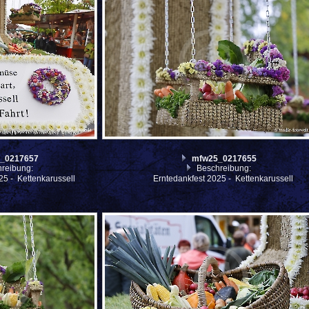
_0217657
mfw25_0217655
reibung:
Beschreibung:
25 - Kettenkarussell
Erntedankfest 2025 - Kettenkarussell