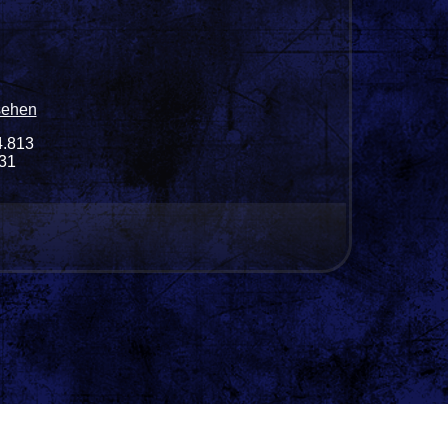
sehen
4.813
531