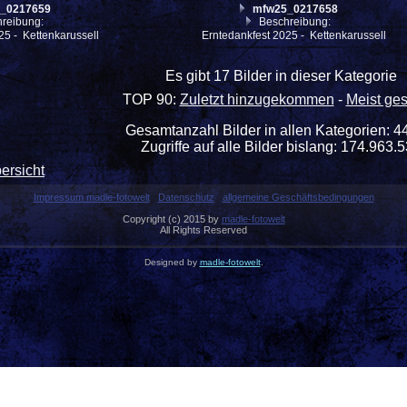
_0217659
mfw25_0217658
reibung:
Beschreibung:
25 - Kettenkarussell
Erntedankfest 2025 - Kettenkarussell
Es gibt 17 Bilder in dieser Kategorie
TOP 90:
Zuletzt hinzugekommen
-
Meist ge
Gesamtanzahl Bilder in allen Kategorien: 4
Zugriffe auf alle Bilder bislang: 174.963.
ersicht
Impressum madle-fotowelt
Datenschutz
allgemeine Geschäftsbedingungen
Copyright (c) 2015 by
madle-fotowelt
All Rights Reserved
Designed by
madle-fotowelt
.