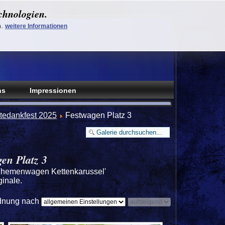
chnologien.
n.
weitere Informationen
ns
Impressionen
tedankfest 2025
Festwagen Platz 3
en Platz 3
r Themenwagen Kettenkarussel'
inale.
dnung nach