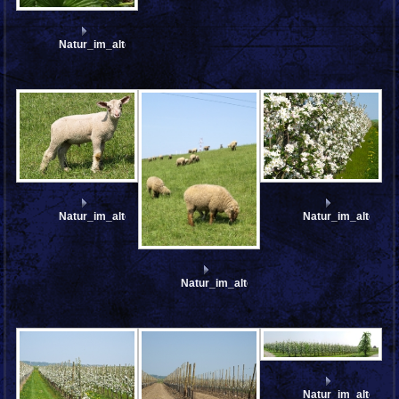
Natur_im_alten_land_P5284876
Natur_im_alten_land_P4263750
Natur_im_alten_l
Natur_im_alten_land_P4263748
Natur_im_alten_l