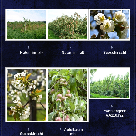
Natur_im_alten_land_9220900
Natur_im_alten_land_9110387
Suesskirschluete
Zwetschgenbaeum
AA110392
Apfelbaum
Suesskirschblueten_P4253954
mit