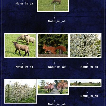
Natur_im_alten_land_P4263034
Natur_im_alten_land_P4263022
Natur_im_alten_land_P4263015w.d
Natur_im_alten_land_P4233728.wd.
Natur_im_alten_l
Natur_im_alten_l
Natur_im_alten_land_P4223716_stitch