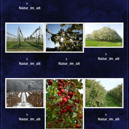
Natur_im_alten_land_P4223718
Natur_im_alten_l
Natur_im_alten_land_P4222974
Natur_im_alten_land_P4222947
Natur_im_alten_land_C080013
Natur_im_alten_l