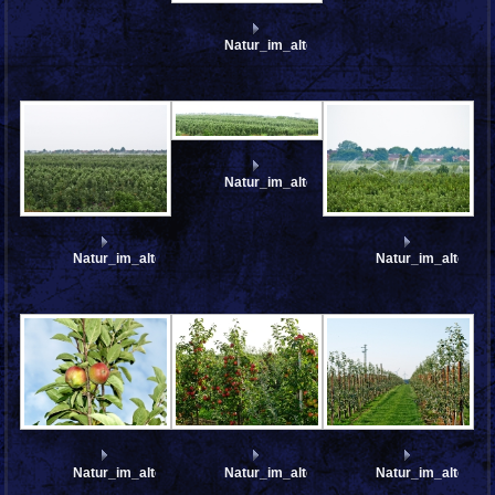
Natur_im_alten_land_AA220957
Natur_im_alten_land_AA086240_stitch
Natur_im_alten_land_AA086245
Natur_im_alten_l
Natur_im_alten_land_AA045705
Natur_im_alten_land_9220904
Natur_im_alten_l