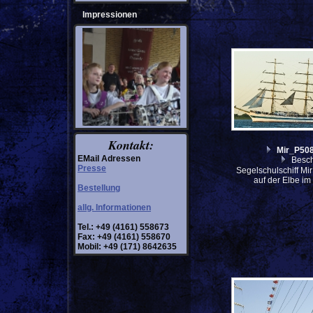
Impressionen
Kontakt:
Mir_P508
EMail Adressen
Besch
Presse
Segelschulschiff Mi
auf der Elbe i
Bestellung
allg. Informationen
Tel.: +49 (4161) 558673
Fax: +49 (4161) 558670
Mobil: +49 (171) 8642635