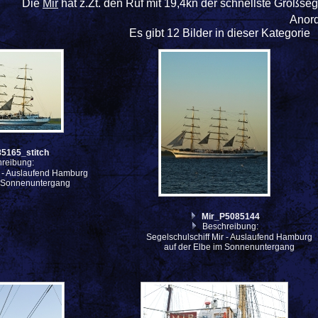
Die
Mir
hat z.Zt. den Ruf mit 19,4kn der schnellste Großsegl
Anor
Es gibt 12 Bilder in dieser Kategorie
5165_stitch
reibung:
r - Auslaufend Hamburg
m Sonnenuntergang
Mir_P5085144
Beschreibung:
Segelschulschiff Mir - Auslaufend Hamburg
auf der Elbe im Sonnenuntergang