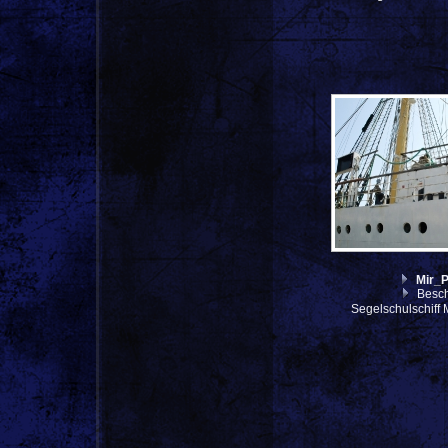
Mir_
Besch
Segelschulschiff 