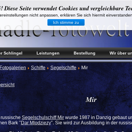
iese Seite verwendet Cookies und vergleichbare Te
reinstellungen nicht anpassen, erklären Sie sich hiermit einverstande
Ich stimme zu
r Schlingel
Leistungen
Bestellung
Wir über u
Fotogalerien
Schiffe
Segelschiffe
Mir
ersicht
Mir
 russische
Segelschulschiff Mir
wurde 1987 in Danzig gebaut und
hen Bark "
Dar Mlodziezy
". Sie wird zur Ausbildung in der russ