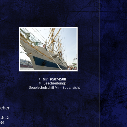
Mir_P5074508
Beschreibung:
Segelschulschiff Mir - Bugansicht
sehen
4.813
334