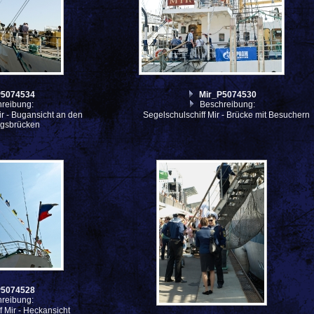
P5074534
Mir_P5074530
reibung:
Beschreibung:
ir - Bugansicht an den
Segelschulschiff Mir - Brücke mit Besuchern
gsbrücken
P5074528
reibung:
f Mir - Heckansicht