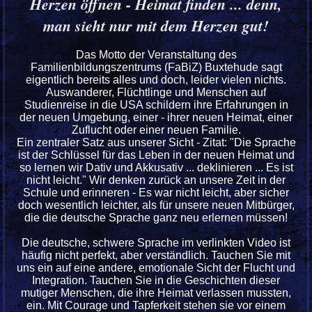
Herzen öffnen - Heimat finden ... denn,
man sieht nur mit dem Herzen gut!
Das Motto der Veranstaltung des
Familienbildungszentrums (FaBiZ) Buxtehude sagt
eigentlich bereits alles und doch, leider vielen nichts.
Auswanderer, Flüchtlinge und Menschen auf
Studienreise in die USA schildern ihre Erfahrungen in
der neuen Umgebung, einer - ihrer neuen Heimat, einer
Zuflucht oder einer neuen Familie.
Ein zentraler Satz aus unserer Sicht - Zitat: "Die Sprache
ist der Schlüssel für das Leben in der neuen Heimat und
so lernen wir Dativ und Akkusativ ... deklinieren ... Es ist
nicht leicht." Wir denken zurück an unsere Zeit in der
Schule und erinneren - Es war nicht leicht, aber sicher
doch wesentlich leichter, als für unsere neuen Mitbürger,
die die deutsche Sprache ganz neu erlernen müssen!
Die deutsche, schwere Sprache im verlinkten Video ist
häufig nicht perfekt, aber verständlich. Tauchen Sie mit
uns ein auf eine andere, emotionale Sicht der Flucht und
Integration. Tauchen Sie in die Geschichten dieser
mutiger Menschen, die ihre Heimat verlassen mussten,
ein. Mit Courage und Tapferkeit stehen sie vor einem