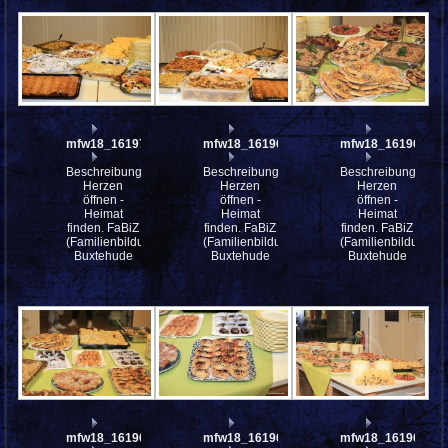
mfw18_161970
mfw18_161969
mfw18_161968
Beschreibung:
Beschreibung:
Beschreibung:
Herzen
Herzen
Herzen
öffnen -
öffnen -
öffnen -
Heimat
Heimat
Heimat
finden. FaBiZ
finden. FaBiZ
finden. FaBiZ
(Familienbildungszentrum)
(Familienbildungszentrum)
(Familienbildungsz
Buxtehude
Buxtehude
Buxtehude
mfw18_161966
mfw18_161965
mfw18_161964