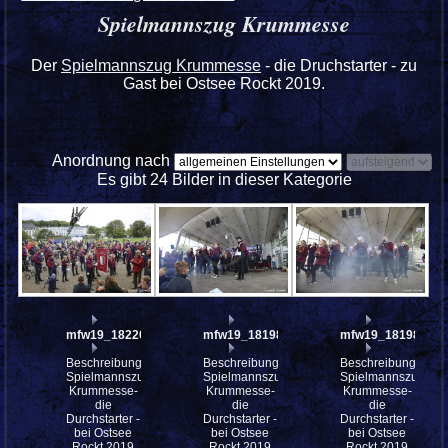
Spielmannszug Krummesse
Der
Spielmannszug Krummesse
- die Druchstarter - zu
Gast bei Ostsee Rockt 2019.
Anordnung nach
Es gibt 24 Bilder in dieser Kategorie
mfw19_182204
mfw19_181987
mfw19_181986
Beschreibung:
Beschreibung:
Beschreibung:
Spielmannszug
Spielmannszug
Spielmannszug
Krummesse-
Krummesse-
Krummesse-
die
die
die
Durchstarter -
Durchstarter -
Durchstarter -
bei Ostsee
bei Ostsee
bei Ostsee
Rockt 2019
Rockt 2019
Rockt 2019