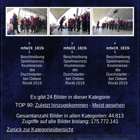
mfw19_181948
mfw19_181947
mfw19_181946
Beschreibung:
Beschreibung:
Beschreibung:
Spielmannszug
Spielmannszug
Spielmannszug
Krummesse-
Krummesse-
Krummesse-
die
die
die
Durchstarter -
Durchstarter -
Durchstarter -
bei Ostsee
bei Ostsee
bei Ostsee
Rockt 2019
Rockt 2019
Rockt 2019
Es gibt 24 Bilder in dieser Kategorie
TOP 90:
Zuletzt hinzugekommen
-
Meist gesehen
Gesamtanzahl Bilder in allen Kategorien: 44.813
Zugriffe auf alle Bilder bislang: 175.772.141
Zurück zur Kategorieübersicht
Impressum madle-fotowelt
Datenschutz
allgemeine Geschäftsbedingungen