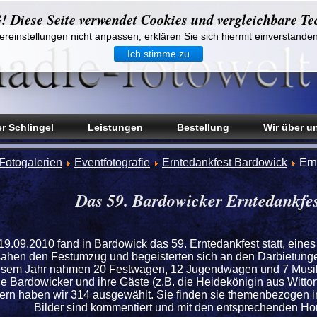
iese Seite verwendet Cookies und vergleichbare Te
reinstellungen nicht anpassen, erklären Sie sich hiermit einverstande
Ich stimme zu
r Schlingel
Leistungen
Bestellung
Wir über u
Fotogalerien
Eventfotografie
Erntedankfest Bardowick
Ern
Das 59. Bardowicker Erntedankfe
9.09.2010 fand in Bardowick das 59. Erntedankfest statt, eines
hen den Festumzug und begeisterten sich an den Darbietunge
iesem Jahr nahmen 20 Festwagen, 12 Jugendwagen und 7 Musikz
 Bardowicker und ihre Gäste (z.B. die Heidekönigin aus Wittorf),
rn haben wir 314 ausgewählt. Sie finden sie themenbezogen in
Bilder sind kommentiert und mit den entsprechenden Ho