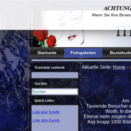
ACHTUNG! D
Wenn Sie Ihre Browse
Startseite
Fotogalerien
Buxtehude
Aktuelle Seite:
Home
Translate contend
Suchen
Am 1
Quick Links
Tausende Besucher sa
Worth. In d
Liste aller Schiffe
Einmal mehr zeigten die
Liste aller Events
Aus knapp 1000 Bilde