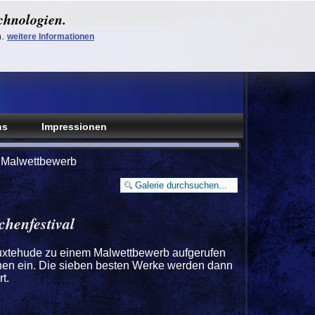
chnologien.
n.
weitere Informationen
ns
Impressionen
Malwettbewerb
henfestival
 Buxtehude zu einem Malwettbewerb aufgerufen
chen ein. Die sieben besten Werke werden dann
t.