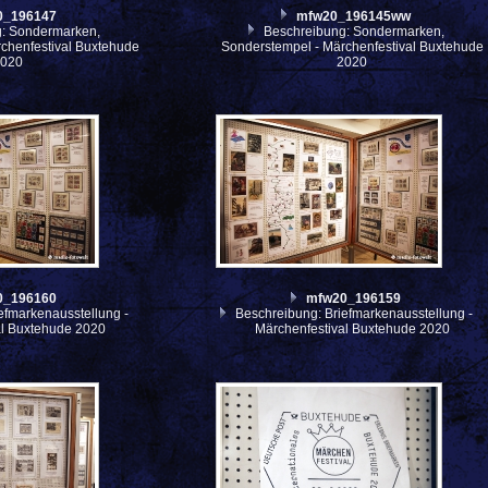
0_196147
mfw20_196145ww
: Sondermarken,
Beschreibung: Sondermarken,
chenfestival Buxtehude
Sonderstempel - Märchenfestival Buxtehude
2020
2020
0_196160
mfw20_196159
efmarkenausstellung -
Beschreibung: Briefmarkenausstellung -
al Buxtehude 2020
Märchenfestival Buxtehude 2020