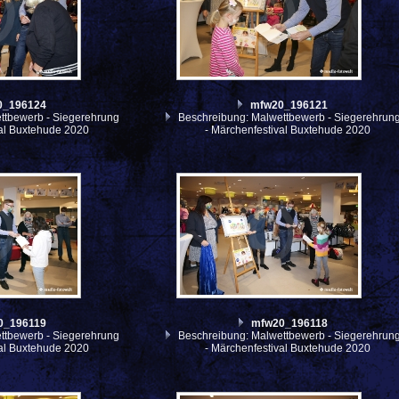
0_196124
mfw20_196121
ttbewerb - Siegerehrung
Beschreibung: Malwettbewerb - Siegerehrun
val Buxtehude 2020
- Märchenfestival Buxtehude 2020
0_196119
mfw20_196118
ttbewerb - Siegerehrung
Beschreibung: Malwettbewerb - Siegerehrun
val Buxtehude 2020
- Märchenfestival Buxtehude 2020