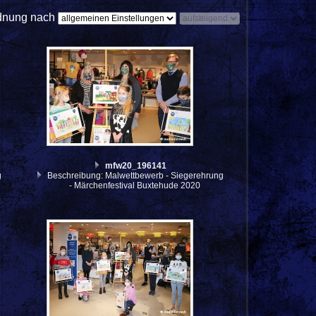
dnung nach
mfw20_196141
g
Beschreibung: Malwettbewerb - Siegerehrung
- Märchenfestival Buxtehude 2020