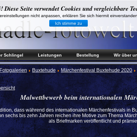
iese Seite verwendet Cookies und vergleichbare Te
reinstellungen nicht anpassen, erklären Sie sich hiermit einverstande
Ich stimme zu
r Schlingel
Leistungen
Bestellung
Wir über u
Fotogalerien
Buxtehude
Märchenfestival Buxtehude 2020
ersicht
Malwettbewerb beim internationalen Märc
adition, dass während des internationalen Märchenfestivals in
 von sechs bis zehn Jahren reichen ihre Motive zum Thema Mär
als Briefmarken veröffentlicht und prämier