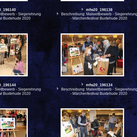
0_196140
mfw20_196138
ttbewerb - Siegerehrung
Beschreibung: Malwettbewerb - Siegerehrun
val Buxtehude 2020
- Märchenfestival Buxtehude 2020
0_196144
mfw20_196134
ttbewerb - Siegerehrung
Beschreibung: Malwettbewerb - Siegerehrun
val Buxtehude 2020
- Märchenfestival Buxtehude 2020