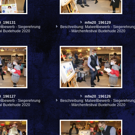
0_196131
mfw20_196129
ttbewerb - Siegerehrung
Beschreibung: Malwettbewerb - Siegerehrun
val Buxtehude 2020
- Märchenfestival Buxtehude 2020
0_196127
mfw20_196126
ttbewerb - Siegerehrung
Beschreibung: Malwettbewerb - Siegerehrun
val Buxtehude 2020
- Märchenfestival Buxtehude 2020