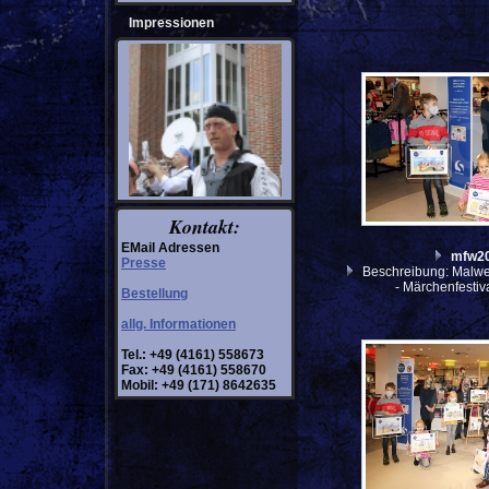
Impressionen
Kontakt:
EMail Adressen
mfw2
Presse
Beschreibung: Malwe
- Märchenfesti
Bestellung
allg. Informationen
Tel.: +49 (4161) 558673
Fax: +49 (4161) 558670
Mobil: +49 (171) 8642635