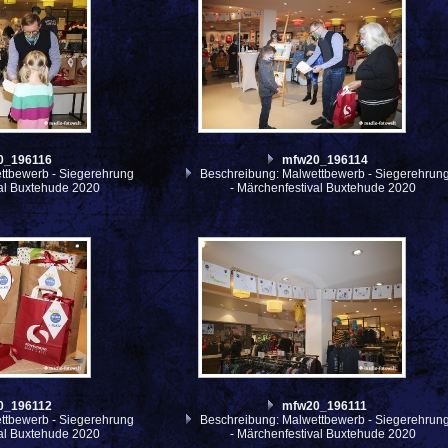
0_196116
mfw20_196114
ttbewerb - Siegerehrung
Beschreibung: Malwettbewerb - Siegerehrun
val Buxtehude 2020
- Märchenfestival Buxtehude 2020
0_196112
mfw20_196111
ttbewerb - Siegerehrung
Beschreibung: Malwettbewerb - Siegerehrun
val Buxtehude 2020
- Märchenfestival Buxtehude 2020