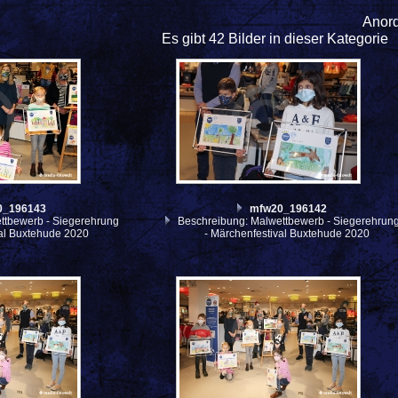
Anor
Es gibt 42 Bilder in dieser Kategorie
0_196143
mfw20_196142
ttbewerb - Siegerehrung
Beschreibung: Malwettbewerb - Siegerehrun
val Buxtehude 2020
- Märchenfestival Buxtehude 2020