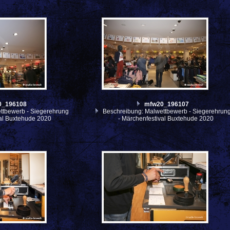
0_196108
mfw20_196107
ttbewerb - Siegerehrung
Beschreibung: Malwettbewerb - Siegerehrun
val Buxtehude 2020
- Märchenfestival Buxtehude 2020