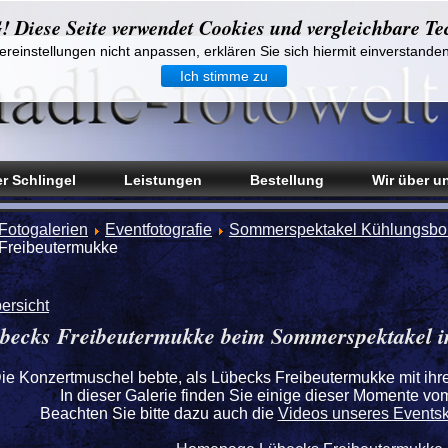
iese Seite verwendet Cookies und vergleichbare Te
reinstellungen nicht anpassen, erklären Sie sich hiermit einverstande
Ich stimme zu
r Schlingel
Leistungen
Bestellung
Wir über u
Fotogalerien
Eventfotografie
Sommerspektakel Kühlungsbo
Freibeutermukke
ersicht
becks Freibeutermukke beim Sommerspektakel 
ie Konzertmuschel bebte, als Lübecks Freibeutermukke mit ihre
In dieser Galerie finden Sie einige dieser Momente v
Beachten Sie bitte dazu auch die
Videos unseres Eventsk