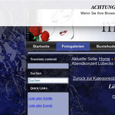
ACHTUNG! D
Wenn Sie Ihre Browse
Startseite
Fotogalerien
Buxtehude
Aktuelle Seite:
Home
Translate contend
Abendkonzert Lübecks 
Suchen
Zurück zur Kategorieüb
Lü
Quick Links
D
Liste aller Schiffe
Liste aller Events