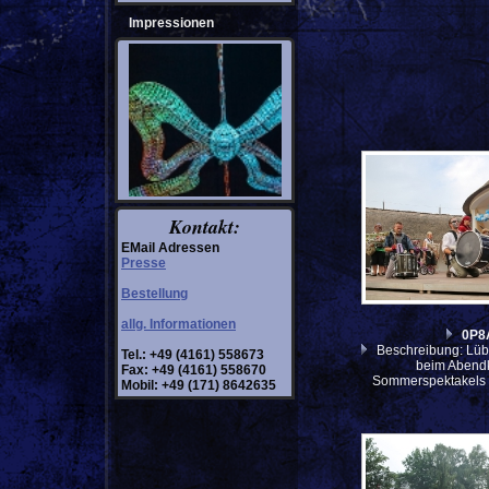
Impressionen
Kontakt:
EMail Adressen
Presse
Bestellung
allg. Informationen
0P8
Beschreibung: Lüb
Tel.: +49 (4161) 558673
beim Abendk
Fax: +49 (4161) 558670
Sommerspektakels 
Mobil: +49 (171) 8642635