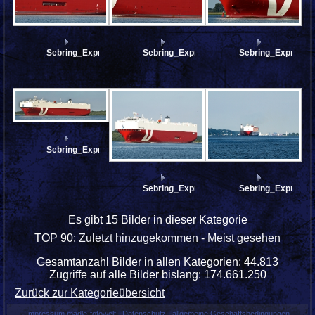
Sebring_Express_AA135135
Sebring_Express_AA135134
Sebring_Express
Sebring_Express_AA135129_stitch
Sebring_Express_AA135124
Sebring_Express
Es gibt 15 Bilder in dieser Kategorie
TOP 90:
Zuletzt hinzugekommen
-
Meist gesehen
Gesamtanzahl Bilder in allen Kategorien: 44.813
Zugriffe auf alle Bilder bislang: 174.661.250
Zurück zur Kategorieübersicht
Impressum madle-fotowelt
Datenschutz
allgemeine Geschäftsbedingungen