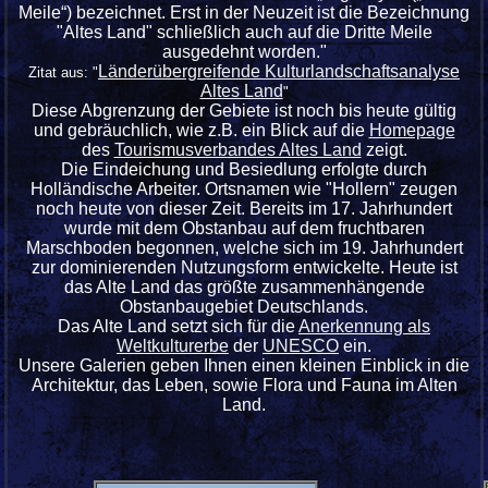
Meile“) bezeichnet. Erst in der Neuzeit ist die Bezeichnung
"Altes Land" schließlich auch auf die Dritte Meile
ausgedehnt worden."
Länderübergreifende Kulturlandschaftsanalyse
Zitat aus: "
Altes Land
"
Diese Abgrenzung der Gebiete ist noch bis heute gültig
und gebräuchlich, wie z.B. ein Blick auf die
Homepage
des
Tourismusverbandes Altes Land
zeigt.
Die Eindeichung und Besiedlung erfolgte durch
Holländische Arbeiter. Ortsnamen wie "Hollern" zeugen
noch heute von dieser Zeit. Bereits im 17. Jahrhundert
wurde mit dem Obstanbau auf dem fruchtbaren
Marschboden begonnen, welche sich im 19. Jahrhundert
zur dominierenden Nutzungsform entwickelte. Heute ist
das Alte Land das größte zusammenhängende
Obstanbaugebiet Deutschlands.
Das Alte Land setzt sich für die
Anerkennung als
Weltkulturerbe
der
UNESCO
ein.
Unsere Galerien geben Ihnen einen kleinen Einblick in die
Architektur, das Leben, sowie Flora und Fauna im Alten
Land.