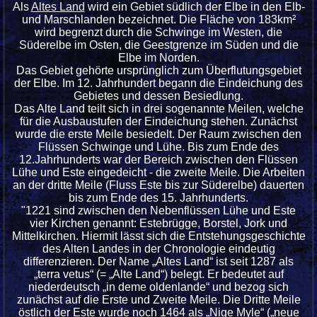
Als
Altes Land
wird ein Gebiet südlich der Elbe in den Elb-
und Marschlanden bezeichnet. Die Fläche von 183km²
wird begrenzt durch die Schwinge im Westen, die
Süderelbe im Osten, die Geestgrenze im Süden und die
Elbe im Norden.
Das Gebiet gehörte ursprünglich zum Überflutungsgebiet
der Elbe. Im 12. Jahrhundert begann die Eindeichung des
Gebietes und dessen Besiedlung.
Das Alte Land teilt sich in drei sogenannte Meilen, welche
für die Ausbaustufen der Eindeichung stehen. Zunächst
wurde die erste Meile besiedelt. Der Raum zwischen den
Flüssen Schwinge und Lühe. Bis zum Ende des
12.Jahrhunderts war der Bereich zwischen den Flüssen
Lühe und Este eingedeicht - die zweite Meile. Die Arbeiten
an der dritte Meile (Fluss Este bis zur Süderelbe) dauerten
bis zum Ende des 15. Jahrhunderts.
"1221 sind zwischen den Nebenflüssen Lühe und Este
vier Kirchen genannt: Estebrügge, Borstel, Jork und
Mittelkirchen. Hiermit lässt sich die Entstehungsgeschichte
des Alten Landes in der Chronologie eindeutig
differenzieren. Der Name „Altes Land“ ist seit 1287 als
„terra vetus“ (= „Alte Land“) belegt. Er bedeutet auf
niederdeutsch „in deme oldenlande“ und bezog sich
zunächst auf die Erste und Zweite Meile. Die Dritte Meile
östlich der Este wurde noch 1464 als „Nige Myle“ („neue