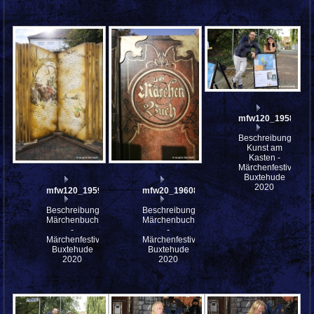
mfw120_195840
Beschreibung:
Kunst am
Kasten -
Märchenfestival
Buxtehude
2020
mfw120_195915
mfw20_196080
Beschreibung:
Beschreibung:
Märchenbuch
Märchenbuch
-
-
Märchenfestival
Märchenfestival
Buxtehude
Buxtehude
2020
2020