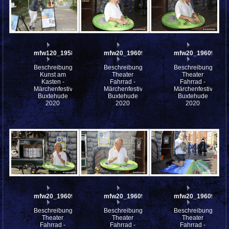
mfw120_195839
mfw20_196096
mfw20_196095
Beschreibung:
Beschreibung:
Beschreibung:
Kunst am
Theater
Theater
Kasten -
Fahrrad -
Fahrrad -
Märchenfestival
Märchenfestival
Märchenfestival
Buxtehude
Buxtehude
Buxtehude
2020
2020
2020
mfw20_196094
mfw20_196093
mfw20_196092
Beschreibung:
Beschreibung:
Beschreibung:
Theater
Theater
Theater
Fahrrad -
Fahrrad -
Fahrrad -