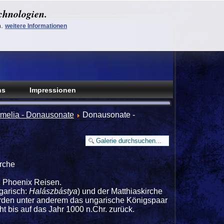
chnologien.
n.
weitere Informationen
ns
Impressionen
melia - Donausonate
Donausonate -
irche
n Phoenix Reisen.
ngarisch:
Halászbástya
) und der Matthiaskirche
wurden unter anderem das ungarische Königspaar
t bis auf das Jahr 1000 n.Chr. zurück.