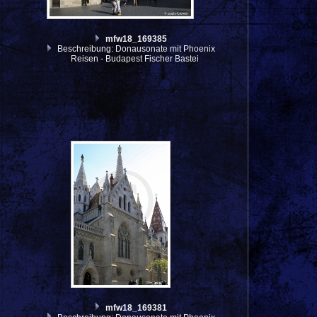
mfw18_169385
Beschreibung: Donausonate mit Phoenix
Reisen - Budapest Fischer Bastei
mfw18_169381