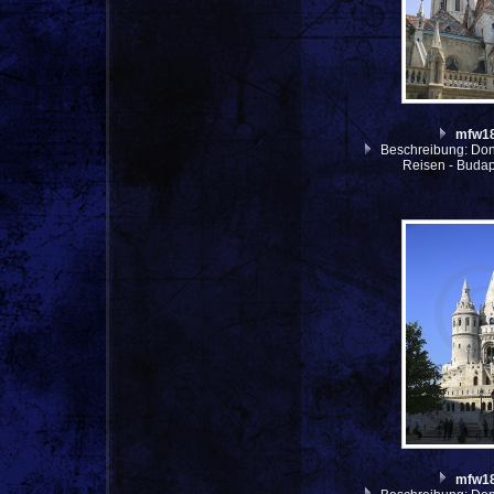
mfw1
Beschreibung: Don
Reisen - Budap
mfw1