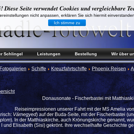
iese Seite verwendet Cookies und vergleichbare Te
reinstellungen nicht anpassen, erklären Sie sich hiermit einverstande
Ich stimme zu
r Schlingel
Leistungen
Bestellung
Wir über u
Fotogalerien
Schiffe
Kreuzfahrtschiffe
Phoenix Reisen
A
ersicht
Donausonate - Fischerbastei mit Matthiask
Reiseimpressionen unserer Fahrt mit der MS Amelia vo
risch:
Várnegyed
) auf der Buda-Seite, mit der Fischerbastei (u
mplom
). In der Matthiaskirche, auch Krönungskirche genannt, 
I und Elisabeth (Sisi) gekrönt. Ihre wechselhafte Geschichte geh