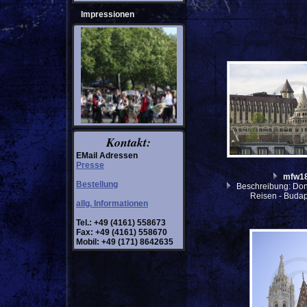
Impressionen
Kontakt:
EMail Adressen
Presse
mfw1
Bestellung
Beschreibung: Don
Reisen - Budap
allg. Informationen
Tel.: +49 (4161) 558673
Fax: +49 (4161) 558670
Mobil: +49 (171) 8642635