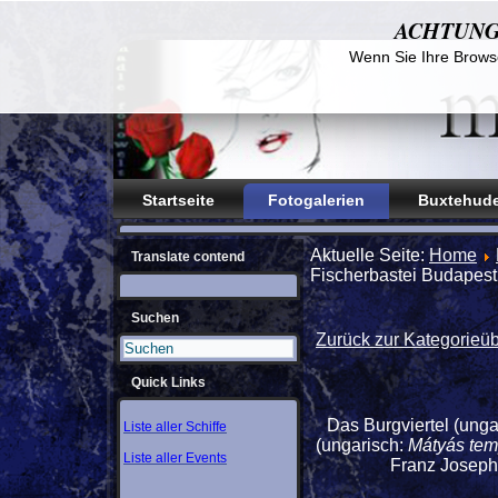
ACHTUNG! D
Wenn Sie Ihre Browse
Startseite
Fotogalerien
Buxtehude
Aktuelle Seite:
Home
Translate contend
Fischerbastei Budapest
Suchen
Zurück zur Kategorieüb
Quick Links
Das Burgviertel (unga
Liste aller Schiffe
(ungarisch:
Mátyás te
Liste aller Events
Franz Joseph 