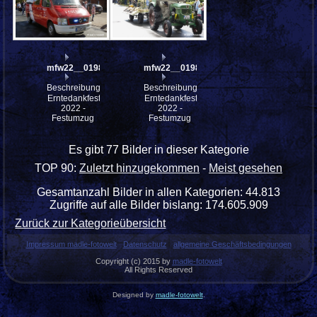
mfw22__0198276
mfw22__0198422
Beschreibung:
Beschreibung:
Erntedankfest
Erntedankfest
2022 -
2022 -
Festumzug
Festumzug
Es gibt 77 Bilder in dieser Kategorie
TOP 90:
Zuletzt hinzugekommen
-
Meist gesehen
Gesamtanzahl Bilder in allen Kategorien: 44.813
Zugriffe auf alle Bilder bislang: 174.605.909
Zurück zur Kategorieübersicht
Impressum madle-fotowelt
Datenschutz
allgemeine Geschäftsbedingungen
Copyright (c) 2015 by
madle-fotowelt
All Rights Reserved
Designed by
madle-fotowelt
.