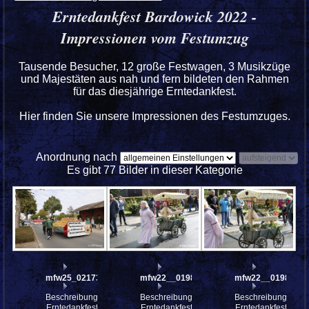
Erntedankfest Bardowick 2022 -
Impressionen vom Festumzug
Tausende Besucher, 12 große Festwagen, 3 Musikzüge
und Majestäten aus nah und fern bildeten den Rahmen
für das diesjährige Erntedankfest.
Hier finden Sie unsere Impressionen des Festumzuges.
Anordnung nach
Es gibt 77 Bilder in dieser Kategorie
mfw25_0217328
mfw22__0198383
mfw22__0198382
Beschreibung:
Beschreibung:
Beschreibung:
Erntedankfest
Erntedankfest
Erntedankfest