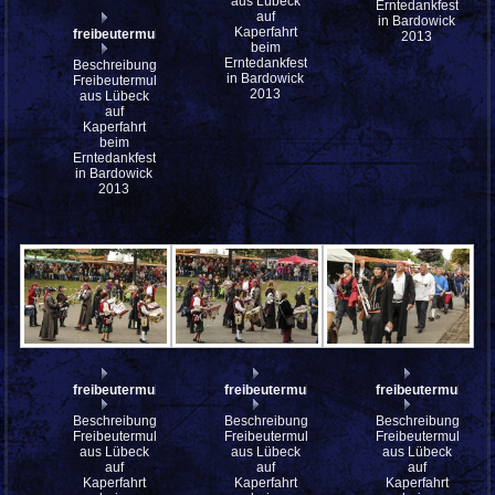
aus Lübeck
Erntedankfest
auf
in Bardowick
Kaperfahrt
freibeutermukke_mfw13__030540
2013
beim
Erntedankfest
Beschreibung:
in Bardowick
Freibeutermukke
2013
aus Lübeck
auf
Kaperfahrt
beim
Erntedankfest
in Bardowick
2013
freibeutermukke_mfw13__030508
freibeutermukke_mfw13__030507
freibeutermukke
Beschreibung:
Beschreibung:
Beschreibung:
Freibeutermukke
Freibeutermukke
Freibeutermukke
aus Lübeck
aus Lübeck
aus Lübeck
auf
auf
auf
Kaperfahrt
Kaperfahrt
Kaperfahrt