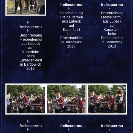
freibeutermukke_P9143152
freibeutermukke_
Beschreibung:
Beschreibung:
Freibeutermukke
Freibeutermukke
aus Lübeck
aus Lübeck
auf
auf
freibeutermukke_P9143154
Kaperfahrt
Kaperfahrt
beim
beim
Beschreibung:
Erntedankfest
Erntedankfest
Freibeutermukke
in Bardowick
in Bardowick
aus Lübeck
2013
2013
auf
Kaperfahrt
beim
Erntedankfest
in Bardowick
2013
freibeutermukke_P9143150
freibeutermukke_P9143149
freibeutermukke_