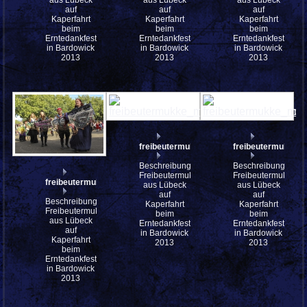
auf
auf
auf
Kaperfahrt
Kaperfahrt
Kaperfahrt
beim
beim
beim
Erntedankfest
Erntedankfest
Erntedankfest
in Bardowick
in Bardowick
in Bardowick
2013
2013
2013
freibeutermukke_mfw13__031173_stjb
freibeutermukke_
Beschreibung:
Beschreibung:
Freibeutermukke
Freibeutermukke
freibeutermukke_mfw13__031176
aus Lübeck
aus Lübeck
auf
auf
Beschreibung:
Kaperfahrt
Kaperfahrt
Freibeutermukke
beim
beim
aus Lübeck
Erntedankfest
Erntedankfest
auf
in Bardowick
in Bardowick
Kaperfahrt
2013
2013
beim
Erntedankfest
in Bardowick
2013