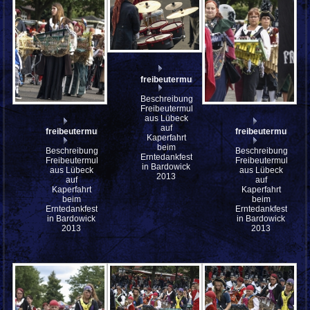
freibeutermukke_P9143106
Beschreibung:
Freibeutermukke
aus Lübeck
auf
freibeutermukke_P9143123
freibeutermukke_
Kaperfahrt
beim
Beschreibung:
Beschreibung:
Erntedankfest
Freibeutermukke
Freibeutermukke
in Bardowick
aus Lübeck
aus Lübeck
2013
auf
auf
Kaperfahrt
Kaperfahrt
beim
beim
Erntedankfest
Erntedankfest
in Bardowick
in Bardowick
2013
2013