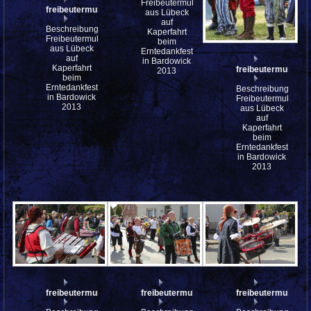
Freibeutermukke
freibeutermukke_mfw13__031136
aus Lübeck
auf
Beschreibung:
Kaperfahrt
Freibeutermukke
beim
aus Lübeck
Erntedankfest
auf
in Bardowick
Kaperfahrt
freibeutermukke
2013
beim
Erntedankfest
Beschreibung:
in Bardowick
Freibeutermukke
2013
aus Lübeck
auf
Kaperfahrt
beim
Erntedankfest
in Bardowick
2013
freibeutermukke_mfw13__030878
freibeutermukke_mfw13__030877
freibeutermukke