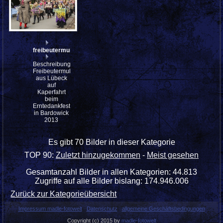
freibeutermukke_mfw13__030497
Beschreibung:
Freibeutermukke
aus Lübeck
auf
Kaperfahrt
beim
Erntedankfest
in Bardowick
2013
Es gibt 70 Bilder in dieser Kategorie
TOP 90:
Zuletzt hinzugekommen
-
Meist gesehen
Gesamtanzahl Bilder in allen Kategorien: 44.813
Zugriffe auf alle Bilder bislang: 174.946.006
Zurück zur Kategorieübersicht
Impressum madle-fotowelt
Datenschutz
allgemeine Geschäftsbedingungen
Copyright (c) 2015 by
madle-fotowelt