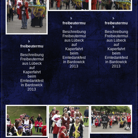
freibeutermukke_P9143066
freibeutermukke_
Beschreibung:
Beschreibung:
Freibeutermukke
Freibeutermukke
aus Lübeck
aus Lübeck
auf
auf
freibeutermukke_P9143076
Kaperfahrt
Kaperfahrt
beim
beim
Beschreibung:
Erntedankfest
Erntedankfest
Freibeutermukke
in Bardowick
in Bardowick
aus Lübeck
2013
2013
auf
Kaperfahrt
beim
Erntedankfest
in Bardowick
2013