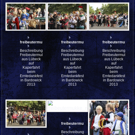
freibeutermukke_mfw13__031145
freibeutermukke_mfw13__031144
freibeutermukke_
Beschreibung:
Beschreibung:
Beschreibung:
Freibeutermukke
Freibeutermukke
Freibeutermukke
aus Lübeck
aus Lübeck
aus Lübeck
auf
auf
auf
Kaperfahrt
Kaperfahrt
Kaperfahrt
beim
beim
beim
Erntedankfest
Erntedankfest
Erntedankfest
in Bardowick
in Bardowick
in Bardowick
2013
2013
2013
freibeutermukke_mfw13__031093_stfb
Beschreibung: