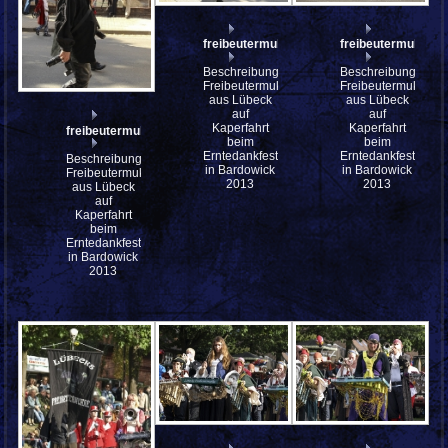
freibeutermukke_mfw13__030826
freibeutermukke
Beschreibung:
Beschreibung:
Freibeutermukke
Freibeutermukke
aus Lübeck
aus Lübeck
auf
auf
Kaperfahrt
Kaperfahrt
freibeutermukke_mfw13__030829
beim
beim
Erntedankfest
Erntedankfest
Beschreibung:
in Bardowick
in Bardowick
Freibeutermukke
2013
2013
aus Lübeck
auf
Kaperfahrt
beim
Erntedankfest
in Bardowick
2013