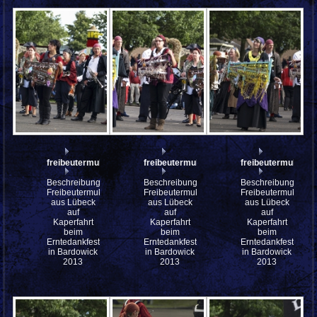
freibeutermukke_P9143126
freibeutermukke_P9143125
freibeutermukke_
Beschreibung:
Beschreibung:
Beschreibung:
Freibeutermukke
Freibeutermukke
Freibeutermukke
aus Lübeck
aus Lübeck
aus Lübeck
auf
auf
auf
Kaperfahrt
Kaperfahrt
Kaperfahrt
beim
beim
beim
Erntedankfest
Erntedankfest
Erntedankfest
in Bardowick
in Bardowick
in Bardowick
2013
2013
2013