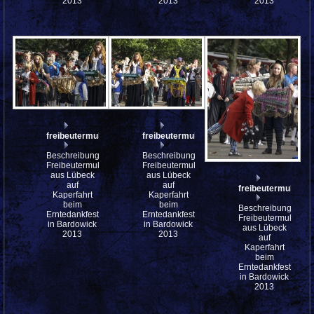
2013
2013
2013
freibeutermukke_P9143143
freibeutermukke_P9143141
Beschreibung:
Beschreibung:
Freibeutermukke
Freibeutermukke
aus Lübeck
aus Lübeck
auf
auf
freibeutermukke_
Kaperfahrt
Kaperfahrt
beim
beim
Beschreibung:
Erntedankfest
Erntedankfest
Freibeutermukke
in Bardowick
in Bardowick
aus Lübeck
2013
2013
auf
Kaperfahrt
beim
Erntedankfest
in Bardowick
2013