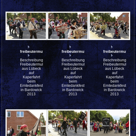
freibeutermukke_mfw13__030833
freibeutermukke_mfw13__030832
freibeutermukke
Beschreibung:
Beschreibung:
Beschreibung:
Freibeutermukke
Freibeutermukke
Freibeutermukke
aus Lübeck
aus Lübeck
aus Lübeck
auf
auf
auf
Kaperfahrt
Kaperfahrt
Kaperfahrt
beim
beim
beim
Erntedankfest
Erntedankfest
Erntedankfest
in Bardowick
in Bardowick
in Bardowick
2013
2013
2013