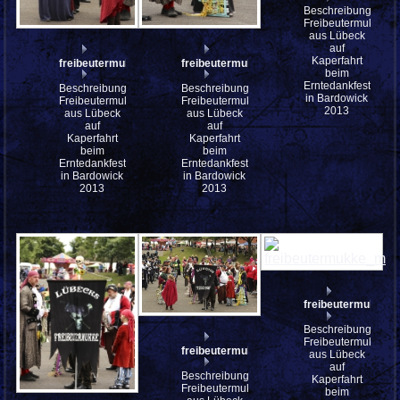
Beschreibung:
Freibeutermukke
aus Lübeck
auf
Kaperfahrt
freibeutermukke_mfw13__030544
freibeutermukke_mfw13__030543
beim
Erntedankfest
Beschreibung:
Beschreibung:
in Bardowick
Freibeutermukke
Freibeutermukke
2013
aus Lübeck
aus Lübeck
auf
auf
Kaperfahrt
Kaperfahrt
beim
beim
Erntedankfest
Erntedankfest
in Bardowick
in Bardowick
2013
2013
freibeutermukke_
Beschreibung:
Freibeutermukke
freibeutermukke_mfw13__030527
aus Lübeck
auf
Beschreibung:
Kaperfahrt
Freibeutermukke
beim