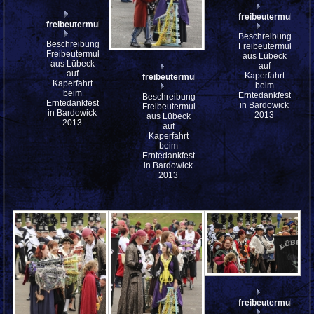
freibeutermukke
freibeutermukke_P9143056
Beschreibung:
Beschreibung:
Freibeutermukke
Freibeutermukke
aus Lübeck
aus Lübeck
auf
auf
Kaperfahrt
freibeutermukke_P9143049
Kaperfahrt
beim
beim
Erntedankfest
Beschreibung:
Erntedankfest
in Bardowick
Freibeutermukke
in Bardowick
2013
aus Lübeck
2013
auf
Kaperfahrt
beim
Erntedankfest
in Bardowick
2013
freibeutermukke