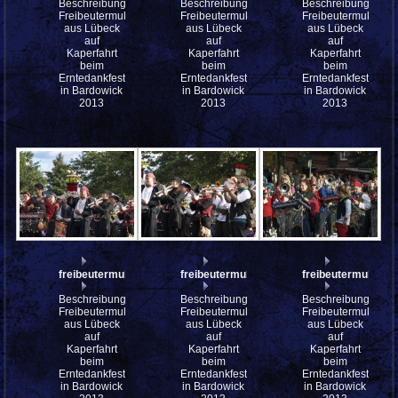
Beschreibung:
Beschreibung:
Beschreibung:
Freibeutermukke
Freibeutermukke
Freibeutermukke
aus Lübeck
aus Lübeck
aus Lübeck
auf
auf
auf
Kaperfahrt
Kaperfahrt
Kaperfahrt
beim
beim
beim
Erntedankfest
Erntedankfest
Erntedankfest
in Bardowick
in Bardowick
in Bardowick
2013
2013
2013
freibeutermukke_P9143147
freibeutermukke_P9143146
freibeutermukke_
Beschreibung:
Beschreibung:
Beschreibung:
Freibeutermukke
Freibeutermukke
Freibeutermukke
aus Lübeck
aus Lübeck
aus Lübeck
auf
auf
auf
Kaperfahrt
Kaperfahrt
Kaperfahrt
beim
beim
beim
Erntedankfest
Erntedankfest
Erntedankfest
in Bardowick
in Bardowick
in Bardowick