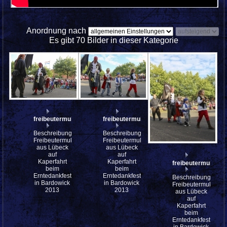
Anordnung nach
Es gibt 70 Bilder in dieser Kategorie
freibeutermukke_mfw13__031194
freibeutermukke_mfw13__031193
Beschreibung:
Beschreibung:
Freibeutermukke
Freibeutermukke
aus Lübeck
aus Lübeck
auf
auf
Kaperfahrt
Kaperfahrt
freibeutermukke_
beim
beim
Erntedankfest
Erntedankfest
Beschreibung:
in Bardowick
in Bardowick
Freibeutermukke
2013
2013
aus Lübeck
auf
Kaperfahrt
beim
Erntedankfest
in Bardowick