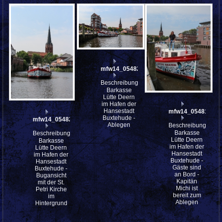
mfw14_054823
Beschreibung:
Barkasse
Lütte Deern
im Hafen der
Hansestadt
mfw14_054814
Buxtehude -
mfw14_054826
Ablegen
Beschreibung:
Barkasse
Beschreibung:
Lütte Deern
Barkasse
im Hafen der
Lütte Deern
Hansestadt
im Hafen der
Buxtehude -
Hansestadt
Gäste sind
Buxtehude -
an Bord -
Bugansicht
Kapitän
mit der St.
Michi ist
Petri Kirche
bereit zum
im
Ablegen
Hintergrund