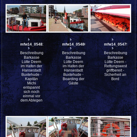
mfw14_054812
mfw14_054802
mfw14_054796
Beschreibung:
Beschreibung:
Beschreibung:
Barkasse
Barkasse
Barkasse
Lütte Deern
Lütte Deern
Lütte Deern -
im Hafen der
im Hafen der
Rettungswesten
Hansestadt
Hansestadt
griffbereit -
Buxtehude -
Buxtehude -
Sicherheit an
Kapitän
Boarding der
Bord
Michi
Gäste
entspannt
sich noch
einmal vor
dem Ablegen