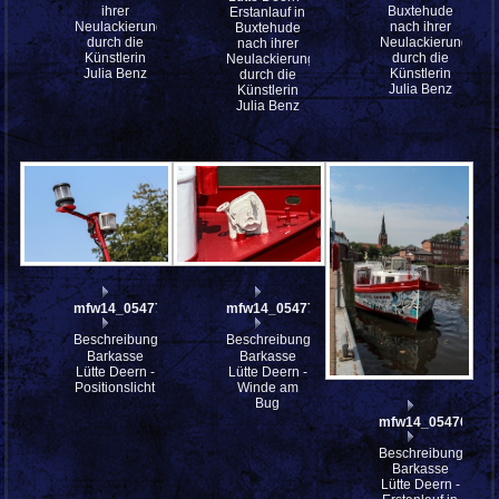
ihrer
Buxtehude
Erstanlauf in
Neulackierung
nach ihrer
Buxtehude
durch die
Neulackierung
nach ihrer
Künstlerin
durch die
Neulackierung
Julia Benz
Künstlerin
durch die
Julia Benz
Künstlerin
Julia Benz
mfw14_054771
mfw14_054770
Beschreibung:
Beschreibung:
Barkasse
Barkasse
Lütte Deern -
Lütte Deern -
Positionslicht
Winde am
Bug
mfw14_054769
Beschreibung:
Barkasse
Lütte Deern -