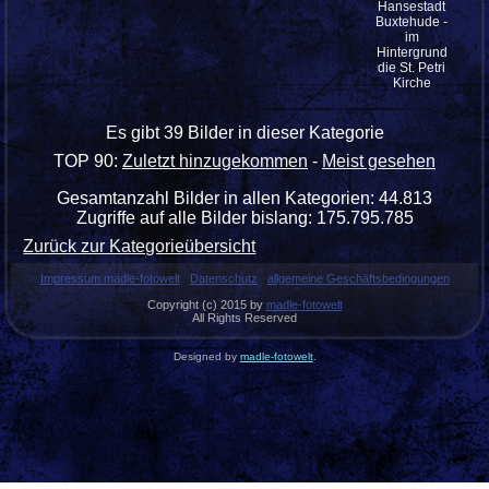
Hansestadt
Buxtehude -
im
Hintergrund
die St. Petri
Kirche
Es gibt 39 Bilder in dieser Kategorie
TOP 90:
Zuletzt hinzugekommen
-
Meist gesehen
Gesamtanzahl Bilder in allen Kategorien: 44.813
Zugriffe auf alle Bilder bislang: 175.795.785
Zurück zur Kategorieübersicht
Impressum madle-fotowelt
Datenschutz
allgemeine Geschäftsbedingungen
Copyright (c) 2015 by
madle-fotowelt
All Rights Reserved
Designed by
madle-fotowelt
.