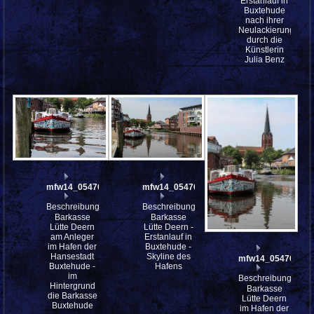
Erstanlauf in
Buxtehude
nach ihrer
Neulackierung
durch die
Künstlerin
Julia Benz
mfw14_054765
mfw14_054762
Beschreibung:
Beschreibung:
Barkasse
Barkasse
Lütte Deern
Lütte Deern -
am Anleger
Erstanlauf in
im Hafen der
Buxtehude -
Hansestadt
Skyline des
mfw14_054761
Buxtehude -
Hafens
im
Beschreibung:
Hintergrund
Barkasse
die Barkasse
Lütte Deern
Buxtehude
im Hafen der