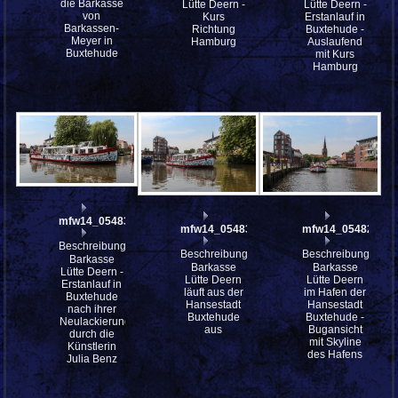
die Barkasse
Lütte Deern -
Lütte Deern -
von
Kurs
Erstanlauf in
Barkassen-
Richtung
Buxtehude -
Meyer in
Hamburg
Auslaufend
Buxtehude
mit Kurs
Hamburg
mfw14_054835st
mfw14_054833
mfw14_054828
Beschreibung:
Beschreibung:
Beschreibung:
Barkasse
Barkasse
Barkasse
Lütte Deern -
Lütte Deern
Lütte Deern
Erstanlauf in
läuft aus der
im Hafen der
Buxtehude
Hansestadt
Hansestadt
nach ihrer
Buxtehude
Buxtehude -
Neulackierung
aus
Bugansicht
durch die
mit Skyline
Künstlerin
des Hafens
Julia Benz