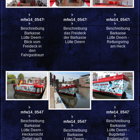
mfw14_054794
mfw14_054793
mfw14_054787
Beschreibung:
Beschreibung:
Beschreibung:
Barkasse
das Freideck
Barkasse
Lütte Deern -
der Barkasse
Lütte Deern -
Blick vom
Lütte Deern
Rettungsring
Freideck in
am Heck
den
Fahrgastraum
mfw14_054778
mfw14_054776
Beschreibung:
Beschreibung:
mfw14_054776st
Barkasse
Barkasse
Lütte Deern -
Lütte Deern -
Beschreibung:
Heckansicht
Bugdetail -
Barkasse
Detail nach
Erstanlauf in
Lütte Deern -